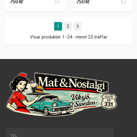
750
kr
750
kr
1
2
Nästa
Visar produkter 1–24 · minst 25 träffar
TEL.