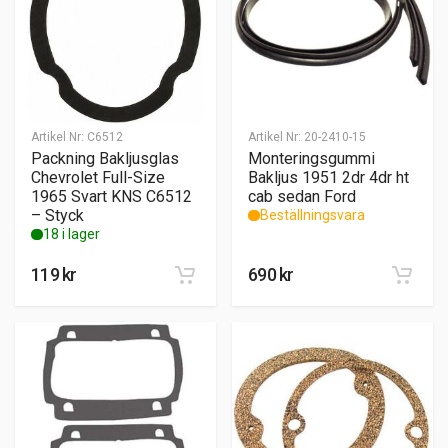
Artikel Nr:
C6512
Artikel Nr:
20-2410-15
Packning Bakljusglas
Monteringsgummi
Chevrolet Full-Size
Bakljus 1951 2dr 4dr ht
1965 Svart KNS C6512
cab sedan Ford
– Styck
Beställningsvara
18 i lager
119
kr
690
kr