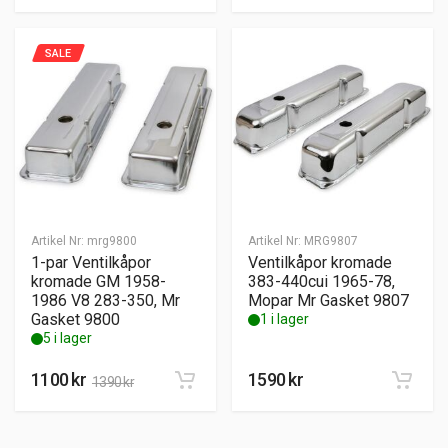
SALE
Artikel Nr:
mrg9800
Artikel Nr:
MRG9807
1-par Ventilkåpor
Ventilkåpor kromade
kromade GM 1958-
383-440cui 1965-78,
1986 V8 283-350, Mr
Mopar Mr Gasket 9807
Gasket 9800
1 i lager
5 i lager
1100
kr
1590
kr
1390
kr