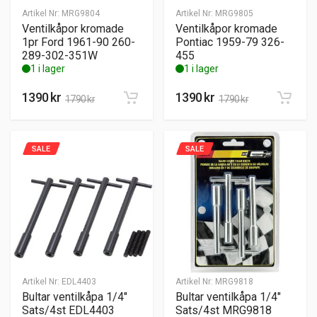
Artikel Nr:
MRG9804
Artikel Nr:
MRG9805
Ventilkåpor kromade
Ventilkåpor kromade
1pr Ford 1961-90 260-
Pontiac 1959-79 326-
289-302-351W
455
1 i lager
1 i lager
1390
kr
1390
kr
1790
kr
1790
kr
SALE
SALE
Artikel Nr:
EDL4403
Artikel Nr:
MRG9818
Bultar ventilkåpa 1/4″
Bultar ventilkåpa 1/4″
Sats/4st EDL4403
Sats/4st MRG9818