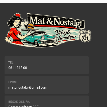
TEL.
0611 313 00
EPOST:
matonostalgi@gmail.com
BESÖK OSS PÅ: