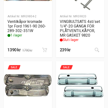
Artikel Nr:
MRG9804-2
Artikel Nr:
MRG9820
Ventilkåpor kromade
VINGBULTSATS 4st/set
1pr Ford 1961-90 260-
1/4″-20 GÄNGA FÖR
289-302-351W
PLÅTVENTILKÅPOR,
MR GASKET 9820
1 i lager
Slut i lager
1390
kr
239
kr
1790
kr
SALE
SALE