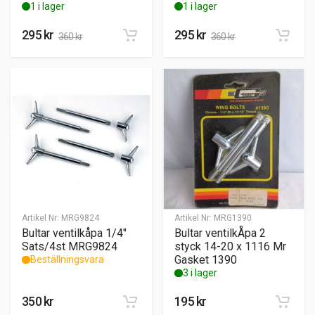
1 i lager
1 i lager
295
kr
295
kr
360
kr
360
kr
Artikel Nr:
MRG9824
Artikel Nr:
MRG1390
Bultar ventilkåpa 1/4″
Bultar ventilkÅpa 2
Sats/4st MRG9824
styck 14-20 x 1116 Mr
Gasket 1390
Beställningsvara
3 i lager
350
kr
195
kr