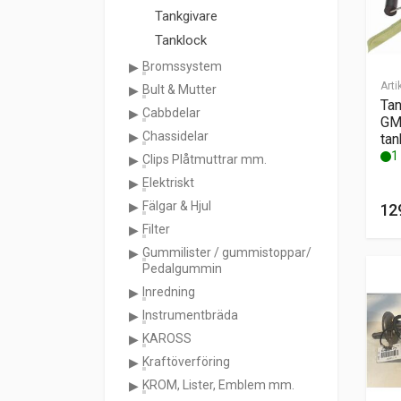
Tankgivare
Tanklock
Bromssystem
Arti
Bult & Mutter
Ta
Cabbdelar
GM
Chassidelar
tan
1 
Clips Plåtmuttrar mm.
Elektriskt
Fälgar & Hjul
12
Filter
Gummilister / gummistoppar/
Pedalgummin
Inredning
Instrumentbräda
KAROSS
Kraftöverföring
KROM, Lister, Emblem mm.