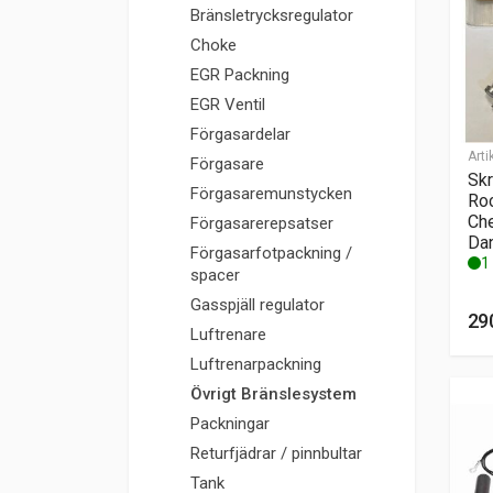
Bränsletrycksregulator
Choke
EGR Packning
EGR Ventil
Förgasardelar
Arti
Förgasare
Skr
Förgasaremunstycken
Roc
Che
Förgasarerepsatser
Da
Förgasarfotpackning /
1 
spacer
Gasspjäll regulator
29
Luftrenare
Luftrenarpackning
Övrigt Bränslesystem
Packningar
Returfjädrar / pinnbultar
Tank