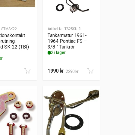
:
STMSK22
Artikel Nr:
TS25SU-2L
tionskontakt
Tankarmatur 1961-
rutning:
1964 Pontiac FS –
d SK-22 (TBI)
3/8 ” Tankrör
2 i lager
er
1990
kr
2290
kr