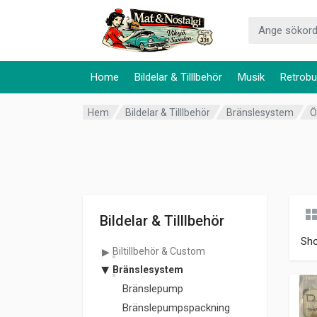
Home
Bildelar & Tilllbehör
Musik
Retrobu
Hem
Bildelar & Tilllbehör
Bränslesystem
Ö
Bildelar & Tilllbehör
Sh
Biltillbehör & Custom
Bränslesystem
Bränslepump
Bränslepumpspackning