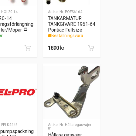
:
HOL20-14
Artikel Nr:
POFS6164
 20-14
TANKARMATUR
ragsförlängning
TANKGIVARE 1961-64
sler/Mopar 🏁
Pontiac Fullsize
er
Beställningsvara
1890
kr
:
FELK4446
Artikel Nr:
Hållaregasvajer-
01
epumpspackning
Hållare gasvajer ,