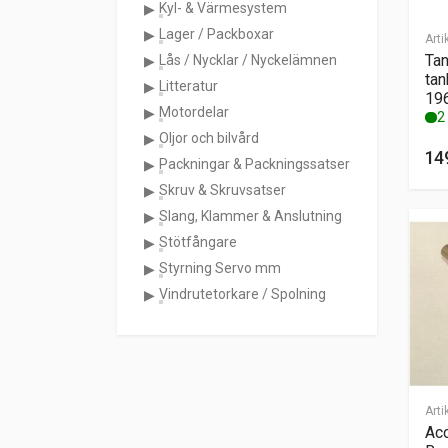
Kyl- & Värmesystem
Lager / Packboxar
Arti
Tan
Lås / Nycklar / Nyckelämnen
tan
Litteratur
19
Motordelar
2 
Oljor och bilvård
14
Packningar & Packningssatser
Skruv & Skruvsatser
Slang, Klammer & Anslutning
Stötfångare
Styrning Servo mm
Vindrutetorkare / Spolning
Arti
Ac