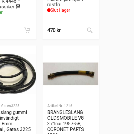
o K 4446 –
rostfri
assiker 🏁
Slut i lager
er
470
kr
:
Gates3225
Artikel Nr:
1216
eslang gummi
BRÄNSLESLANG
nvändigt,
OLDSMOBILE V8
ek 8mm
371cui 1957-58,
al , Gates 3225
CORONET PARTS