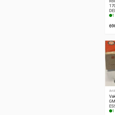
Roc
17
DE
1 
69
Arti
Va
GM
ES
1 