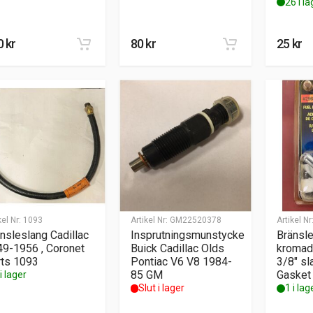
26 i la
0
kr
80
kr
25
kr
kel Nr:
1093
Artikel Nr:
GM22520378
Artikel Nr
nsleslang Cadillac
Insprutningsmunstycke
Bränsl
9-1956 , Coronet
Buick Cadillac Olds
kromad
rts 1093
Pontiac V6 V8 1984-
3/8″ sl
85 GM
Gasket
i lager
Slut i lager
1 i lag