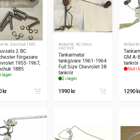
kel Nr:
Danchuk 1885
Artikel Nr:
AC Delco
Artikel Nr
6427609
uvsats 2 BC
Tankar
Tankarmatur
hester förgasare
GM A-B
tankgivare 1961-1964
vrolet 1955-1967,
tankrör
Full Size Chevrolet 38
nchuk 1885
Slut i 
tankrör
i lager
2 i lager
0
kr
1990
kr
1290
k