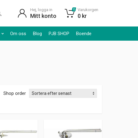
Hej, logga in
Varukorgen
0
Mitt konto
0
kr
Om oss
Blog
PJB SHOP
Boende
Shop order