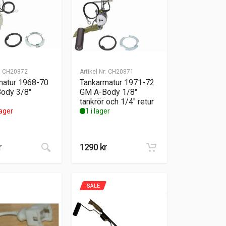
:
CH20872
Artikel Nr:
CH20871
matur 1968-70
Tankarmatur 1971-72
ody 3/8″
GM A-Body 1/8″
tankrör och 1/4″ retur
lager
1 i lager
r
1290
kr
SALE