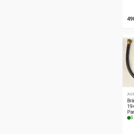
49
Arti
Brä
194
Pa
5 