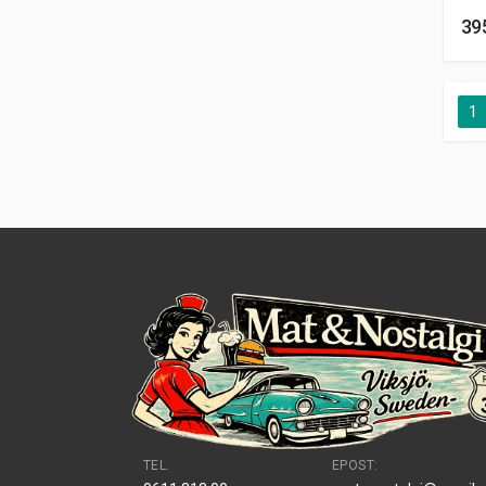
39
1
TEL.
EPOST: