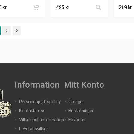
5
kr
425
kr
219
kr
2
Nästa
Information
Mitt Konto
Personuppgiftspolicy
Garage
Kontakta oss
Beställningar
Villkor och information
Favoriter
Leveransvillkor