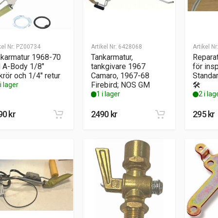
kel Nr:
PZ00734
Artikel Nr:
6428068
Artikel Nr
nkarmatur 1968-70
Tankarmatur,
Repara
 A-Body 1/8″
tankgivare 1967
för insp
krör och 1/4″ retur
Camaro, 1967-68
Standar
Firebird; NOS GM
🛠️
i lager
1 i lager
2 i lag
90
kr
2490
kr
295
kr