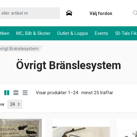
Välj fordon
tiken
MC, Båt & Skoter
Outlet & Loppis
Events
50-Tals Fik
vrigt Bränslesystem
Övrigt Bränslesystem
Visar produkter 1–24 · minst 25 träffar
ow