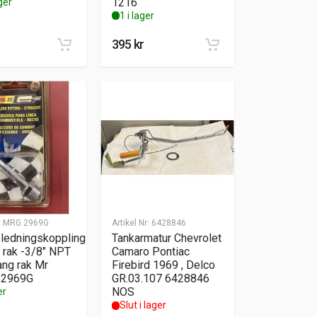
1216
ger
1 i lager
395
kr
:
MRG 2969G
Artikel Nr:
6428846
eledningskoppling
Tankarmatur Chevrolet
 rak -3/8″ NPT
Camaro Pontiac
ang rak Mr
Firebird 1969 , Delco
 2969G
GR.03.107 6428846
NOS
er
Slut i lager