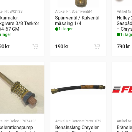
kel Nr:
B9213S
Artikel Nr:
Spärrrventil-1
Artikel Nr
karmatur,
Spärrventil / Kulventil
Holley
kgivare 3/8 Tankrör
mässing 1/4
Gaspåd
64-67 GM
– Chry
1 i lager
i lager
1 i lag
90
kr
190
kr
790
kr
kel Nr:
Delco 17074108
Artikel Nr:
CoronetParts1079
Artikel Nr
celerationspump
Bensinslang Chrysler
Bränsl