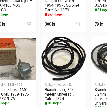
hester Quadrajet –
Desoto Chevrolet
Fel-Pr
074108 NOS
1954-1957 , Coronet
USA-kl
LCO
Parts No 1079
8 i lag
i lager
Slut i lager
0
kr
300
kr
79
kr
kel Nr:
ESSEX9-76
Artikel Nr:
Gates 4324
Artikel Nr
kuumklocka AMC
Bränsleslang 80kr
Bränsl
 GMC 1959-1976 ,
metern universal ,
3,2mm i
SEX 9-76
Gates 4324
tjockl
univers
i lager
30 i lager