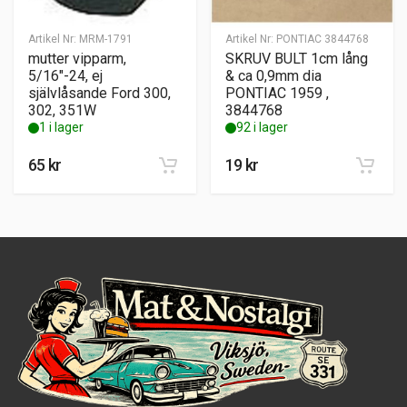
Artikel Nr:
MRM-1791
Artikel Nr:
PONTIAC 3844768
mutter vipparm,
SKRUV BULT 1cm lång
5/16″-24, ej
& ca 0,9mm dia
självlåsande Ford 300,
PONTIAC 1959 ,
302, 351W
3844768
1 i lager
92 i lager
65
kr
19
kr