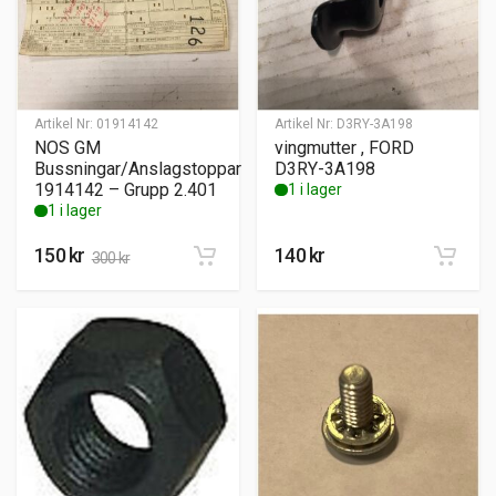
Artikel Nr:
01914142
Artikel Nr:
D3RY-3A198
NOS GM
vingmutter , FORD
Bussningar/Anslagstoppar
D3RY-3A198
1914142 – Grupp 2.401
1 i lager
1 i lager
150
kr
140
kr
300
kr