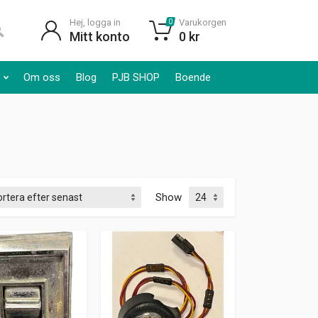
Hej, logga in
Varukorgen
0
Mitt konto
0
kr
Om oss
Blog
PJB SHOP
Boende
Show