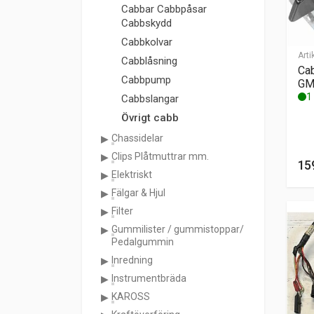
Cabbar Cabbpåsar
Cabbskydd
Cabbkolvar
Arti
Cabblåsning
Ca
Cabbpump
G
1 
Cabbslangar
Övrigt cabb
Chassidelar
Clips Plåtmuttrar mm.
15
Elektriskt
Fälgar & Hjul
Filter
Gummilister / gummistoppar/
Pedalgummin
Inredning
Instrumentbräda
KAROSS