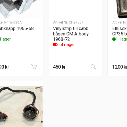
kel Nr:
W-080A
Artikel Nr:
CH27567
Artikel Nr
bbknapp 1965-68
Vinylstrip till cabb
Elhisskn
M
bågen GM A-body
GP35 b
1968-72
i lager
1 i lag
Slut i lager
90
kr
450
kr
1200
k