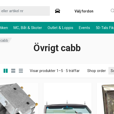
Välj fordon
tiken
MC, Båt & Skoter
Outlet & Loppis
Events
50-Tals Fik
 cabb
Övrigt cabb
Visar produkter 1–5 · 5 träffar
Shop order