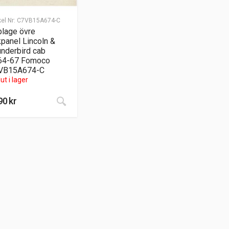
kel Nr:
C7VB15A674-C
lage övre
panel Lincoln &
nderbird cab
64-67 Fomoco
VB15A674-C
ut i lager
90
kr