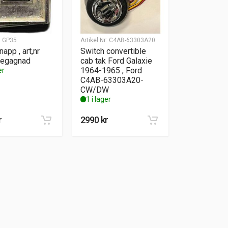
:
GP35
Artikel Nr:
C4AB-63303A20
app , art,nr
Switch convertible
egagnad
cab tak Ford Galaxie
1964-1965 , Ford
er
C4AB-63303A20-
CW/DW
1 i lager
r
2990
kr