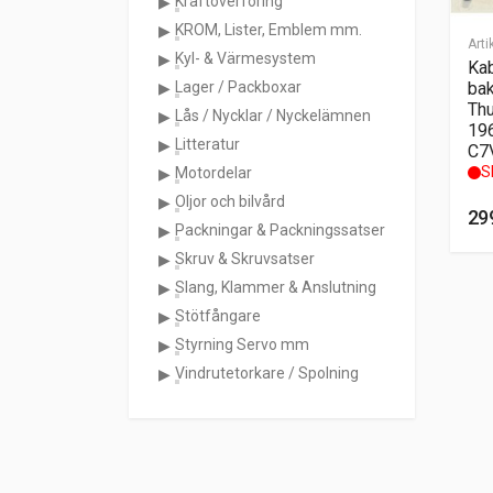
Kraftöverföring
KROM, Lister, Emblem mm.
Arti
Kyl- & Värmesystem
Kab
Lager / Packboxar
bak
Thu
Lås / Nycklar / Nyckelämnen
19
Litteratur
C7
Sl
Motordelar
Oljor och bilvård
29
Packningar & Packningssatser
Skruv & Skruvsatser
Slang, Klammer & Anslutning
Stötfångare
Styrning Servo mm
Vindrutetorkare / Spolning