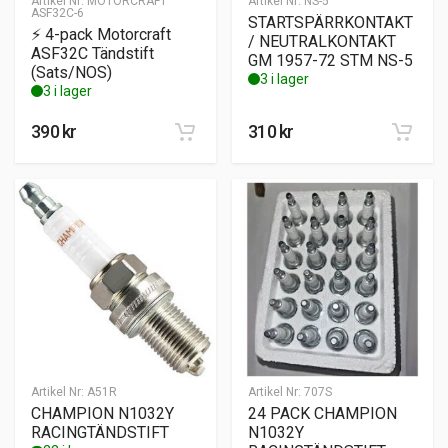
Artikel Nr:
MOTORCRAFT
Artikel Nr:
NS-5
ASF32C-6
STARTSPÄRRKONTAKT
⚡ 4-pack Motorcraft
/ NEUTRALKONTAKT
ASF32C Tändstift
GM 1957-72 STM NS-5
(Sats/NOS)
3 i lager
3 i lager
390
kr
310
kr
Artikel Nr:
A51R
Artikel Nr:
707S
CHAMPION N1032Y
24 PACK CHAMPION
RACINGTÄNDSTIFT
N1032Y