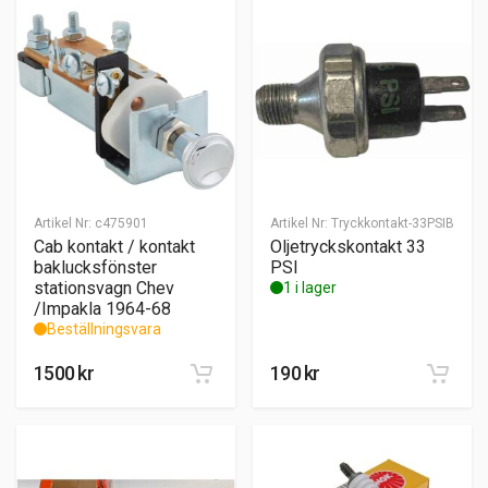
Artikel Nr:
c475901
Artikel Nr:
Tryckkontakt-33PSIB
Cab kontakt / kontakt
Oljetryckskontakt 33
baklucksfönster
PSI
stationsvagn Chev
1 i lager
/Impakla 1964-68
Beställningsvara
1500
kr
190
kr