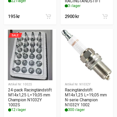
RACINGTÄNDSTIFT
22 i lager
3 i lager
195
kr
2900
kr
SALE
Artikel Nr:
1002S
Artikel Nr:
N1032Y
24-pack Racingtändstift
Racingtändstift
M14x1,25 L=19,05 mm
M14x1,25 L=19,05 mm
Champion N1032Y
N-serie Champion
1002S
N1032Y 1002
12 i lager
300 i lager