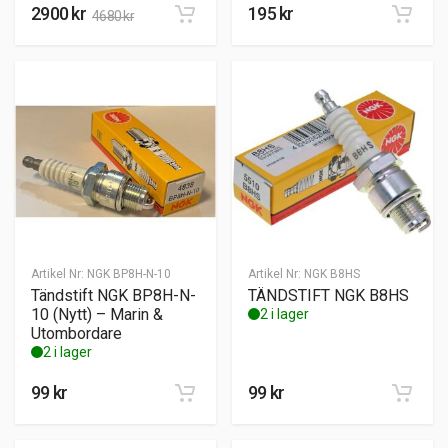
2900
kr
195
kr
4680
kr
Artikel Nr:
NGK BP8H-N-10
Artikel Nr:
NGK B8HS
Tändstift NGK BP8H-N-
TÄNDSTIFT NGK B8HS
10 (Nytt) – Marin &
2 i lager
Utombordare
2 i lager
99
kr
99
kr