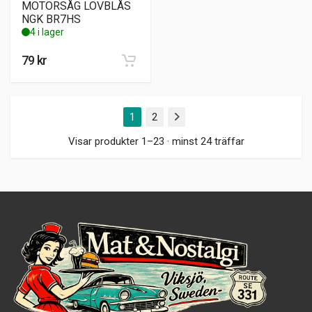
MOTORSÅG LÖVBLÅS
NGK BR7HS
4 i lager
79
kr
1
2
Nästa
Visar produkter 1–23 · minst 24 träffar