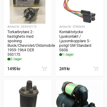
Artikel Nr:
OER593175
Artikel Nr:
STMS606
Torkarbrytare 2-
Kontaktstycke
hastighets med
Ljuskontakt /
spolning
Ljusomkopplare 5-
Buick/Chevrolet/Oldsmobile
poligt GM Standard
1959-1964 OER
S606
593175
1 i lager
2 i lager
1490
kr
249
kr