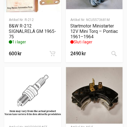
Artikel Nr:
R-212
Artikel Nr:
NCU5573681M
B&W R-212
Startmotor Ministarter
SIGNALRELÄ GM 1965-
12V Mini Torq – Pontiac
75
1961–1964
1 i lager
Slut i lager
600
kr
2490
kr