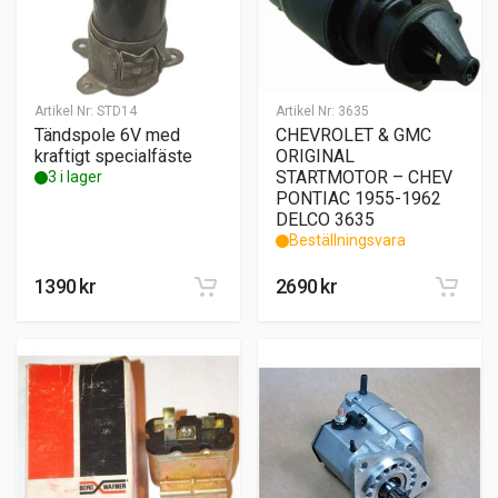
Artikel Nr:
STD14
Artikel Nr:
3635
Tändspole 6V med
CHEVROLET & GMC
kraftigt specialfäste
ORIGINAL
STARTMOTOR – CHEV
3 i lager
PONTIAC 1955-1962
DELCO 3635
Beställningsvara
1390
kr
2690
kr