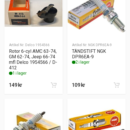
Artikel Nr:
Delco 1954566
Artikel Nr:
NGK DPR6EA-9
Rotor 6-cyl AMC 63-74,
TÄNDSTIFT NGK
GM 62-74, Jeep 66-74
DPR6EA-9
mfl Delco 1954566 / D-
2 i lager
412
1 i lager
149
kr
109
kr