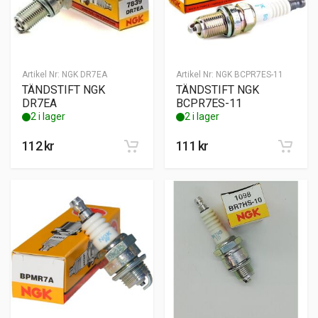
Artikel Nr:
NGK DR7EA
Artikel Nr:
NGK BCPR7ES-11
TÄNDSTIFT NGK
TÄNDSTIFT NGK
DR7EA
BCPR7ES-11
2 i lager
2 i lager
112
kr
111
kr