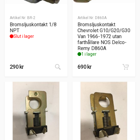
Artikel Nr:
BR-2
Artikel Nr:
D860A
Bromsljuskontakt 1/8
Bromsljuskontakt
NPT
Chevrolet G10/G20/G30
Van 1966-1972 utan
Slut i lager
farthållare NOS Delco-
Remy D860A
1 i lager
290
kr
690
kr