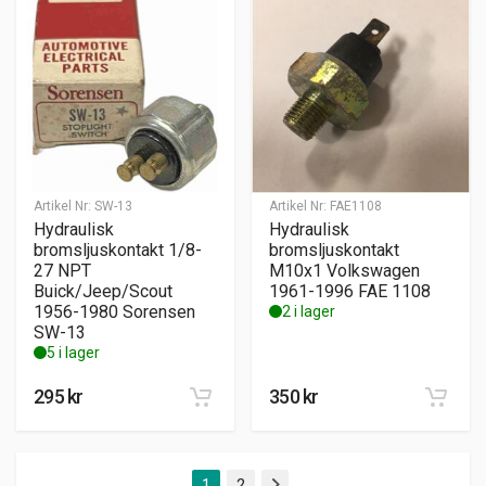
Artikel Nr:
SW-13
Artikel Nr:
FAE1108
Hydraulisk
Hydraulisk
bromsljuskontakt 1/8-
bromsljuskontakt
27 NPT
M10x1 Volkswagen
Buick/Jeep/Scout
1961-1996 FAE 1108
1956-1980 Sorensen
2 i lager
SW-13
5 i lager
295
kr
350
kr
1
2