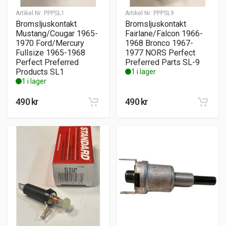
Artikel Nr:
PPPSL1
Artikel Nr:
PPPSL9
Bromsljuskontakt
Bromsljuskontakt
Mustang/Cougar 1965-
Fairlane/Falcon 1966-
1970 Ford/Mercury
1968 Bronco 1967-
Fullsize 1965-1968
1977 NORS Perfect
Perfect Preferred
Preferred Parts SL-9
Products SL1
1 i lager
1 i lager
490
kr
490
kr