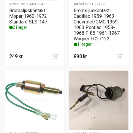
Artikel Nr:
STMSLS147
Artikel Nr:
FC27122
Bromsljuskontakt
Bromsljuskontakt
Mopar 1960-1972
Cadillac 1959-1963
Standard SLS-147
Chevrolet/GMC 1959-
1963 Pontiac 1958-
2 i lager
1968 F-85 1961-1967
Wagner FC27122
1 i lager
249
kr
890
kr