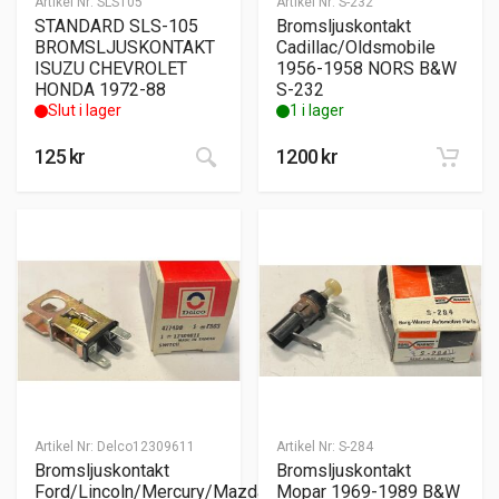
Artikel Nr:
SLS105
Artikel Nr:
S-232
STANDARD SLS-105
Bromsljuskontakt
BROMSLJUSKONTAKT
Cadillac/Oldsmobile
ISUZU CHEVROLET
1956-1958 NORS B&W
HONDA 1972-88
S-232
Slut i lager
1 i lager
125
kr
1200
kr
Artikel Nr:
Delco12309611
Artikel Nr:
S-284
Bromsljuskontakt
Bromsljuskontakt
Ford/Lincoln/Mercury/Mazda
Mopar 1969-1989 B&W