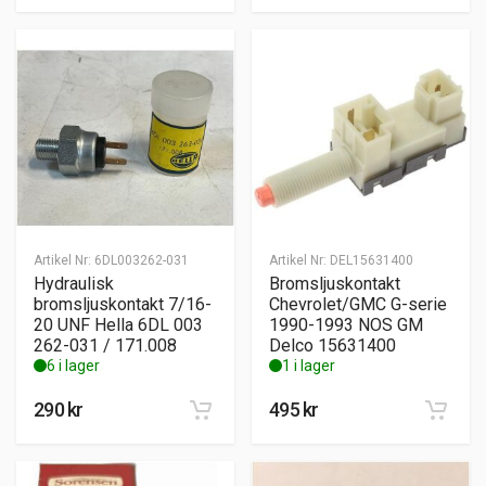
Artikel Nr:
6DL003262-031
Artikel Nr:
DEL15631400
Hydraulisk
Bromsljuskontakt
bromsljuskontakt 7/16-
Chevrolet/GMC G-serie
20 UNF Hella 6DL 003
1990-1993 NOS GM
262-031 / 171.008
Delco 15631400
6 i lager
1 i lager
290
kr
495
kr