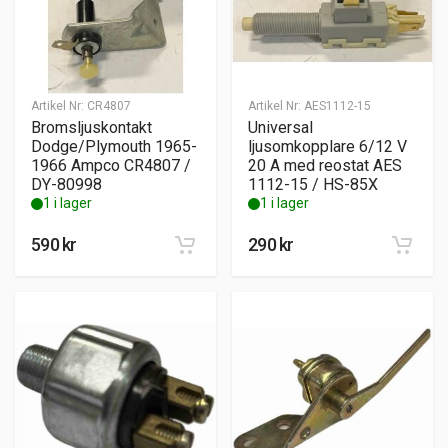
Artikel Nr:
CR4807
Artikel Nr:
AES1112-15
Bromsljuskontakt
Universal
Dodge/Plymouth 1965-
ljusomkopplare 6/12 V
1966 Ampco CR4807 /
20 A med reostat AES
DY-80998
1112-15 / HS-85X
1 i lager
1 i lager
590
kr
290
kr