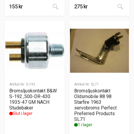
155
kr
275
kr
Artikel Nr:
S-192
Artikel Nr:
SL71
Bromsljuskontakt B&W
Bromsljuskontakt
S-192 ,500-DR-430
Oldsmobile 88 98
1935-47 GM NACH
Starfire 1963
Studebaker
servobroms Perfect
Preferred Products
Slut i lager
SL71
1 i lager