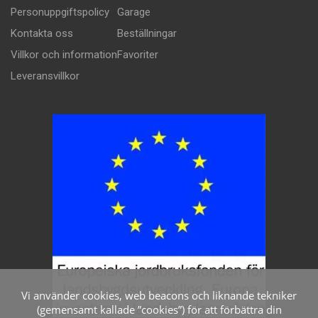
Personuppgiftspolicy
Garage
Kontakta oss
Beställningar
Villkor och information
Favoriter
Leveransvillkor
Vi använder cookies, web beacons och liknande tekniker
(gemensamt kallade ”cookies”) för att förbättra din