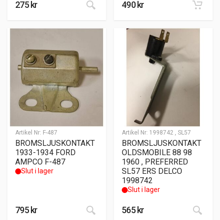
275
kr
490
kr
Artikel Nr:
F-487
Artikel Nr:
1998742 , SL57
BROMSLJUSKONTAKT
BROMSLJUSKONTAKT
1933-1934 FORD
OLDSMOBILE 88 98
AMPCO F-487
1960 , PREFERRED
SL57 ERS DELCO
Slut i lager
1998742
Slut i lager
795
kr
565
kr