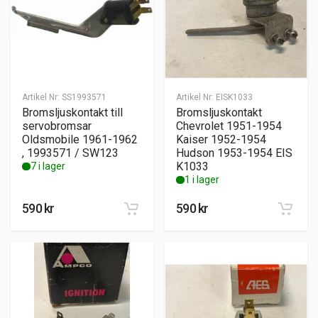
Artikel Nr:
SS1993571
Artikel Nr:
EISK1033
Bromsljuskontakt till
Bromsljuskontakt
servobromsar
Chevrolet 1951-1954
Oldsmobile 1961-1962
Kaiser 1952-1954
, 1993571 / SW123
Hudson 1953-1954 EIS
K1033
7 i lager
1 i lager
590
kr
590
kr