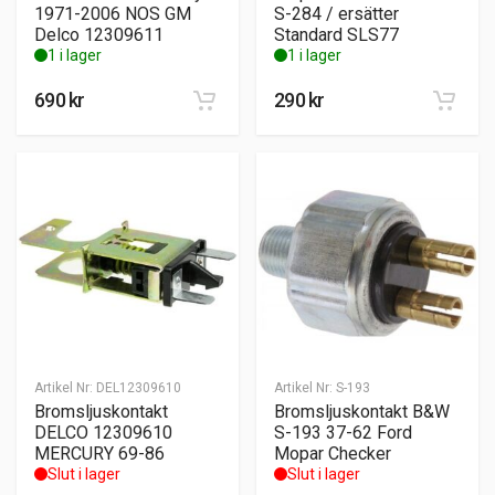
1971-2006 NOS GM
S-284 / ersätter
Delco 12309611
Standard SLS77
1 i lager
1 i lager
690
kr
290
kr
Artikel Nr:
DEL12309610
Artikel Nr:
S-193
Bromsljuskontakt
Bromsljuskontakt B&W
DELCO 12309610
S-193 37-62 Ford
MERCURY 69-86
Mopar Checker
Slut i lager
Slut i lager