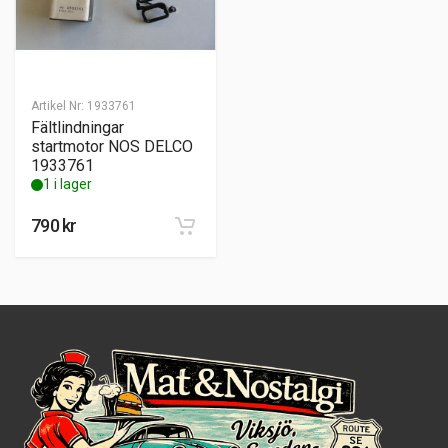
Artikel Nr:
1933761
Fältlindningar
startmotor NOS DELCO
1933761
1 i lager
790
kr