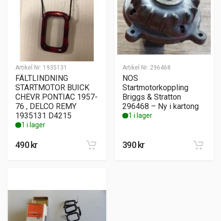
Artikel Nr:
1935131
Artikel Nr:
296468
FÄLTLINDNING
NOS
STARTMOTOR BUICK
Startmotorkoppling
CHEVR PONTIAC 1957-
Briggs & Stratton
76 , DELCO REMY
296468 – Ny i kartong
1935131 D4215
1 i lager
1 i lager
490
kr
390
kr