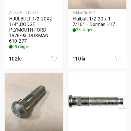
Artikel Nr:
610-277
Artikel Nr:
H17
HJULBULT 1/2-20X2-
Hjulbult 1/2-20 x 1-
1/4″ ,DODGE
7/16” – Dorman H17
PLYMOUTH FORD
25 i lager
1978-93, DORMAN
610-277
19 i lager
102
kr
110
kr