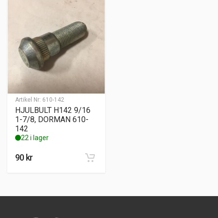
Artikel Nr:
610-142
HJULBULT H142 9/16
1-7/8, DORMAN 610-
142
22 i lager
90
kr