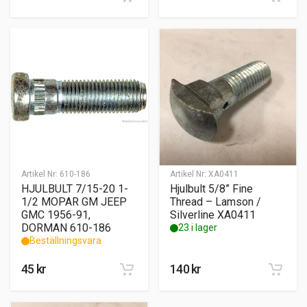
Artikel Nr:
610-186
Artikel Nr:
XA0411
HJULBULT 7/15-20 1-
Hjulbult 5/8” Fine
1/2 MOPAR GM JEEP
Thread – Lamson /
GMC 1956-91,
Silverline XA0411
DORMAN 610-186
23 i lager
Beställningsvara
45
kr
140
kr