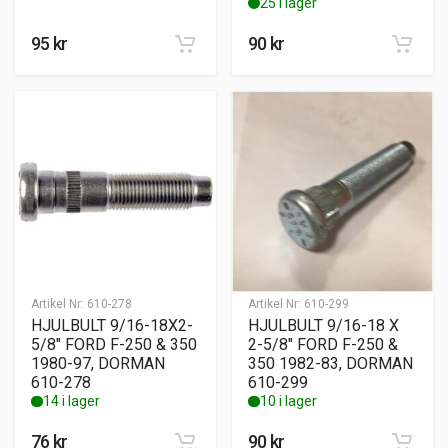
25 i lager
95
kr
90
kr
Artikel Nr:
610-278
Artikel Nr:
610-299
HJULBULT 9/16-18X2-
HJULBULT 9/16-18 X
5/8″ FORD F-250 & 350
2-5/8″ FORD F-250 &
1980-97, DORMAN
350 1982-83, DORMAN
610-278
610-299
14 i lager
10 i lager
76
kr
90
kr