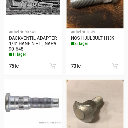
Artikel Nr:
90-648
Artikel Nr:
H139
DÄCKVENTIL ADAPTER
NOS HJULBULT H139
1/4″ HANE N.P.T. , NAPA
2 i lager
90-648
1 i lager
75
kr
70
kr