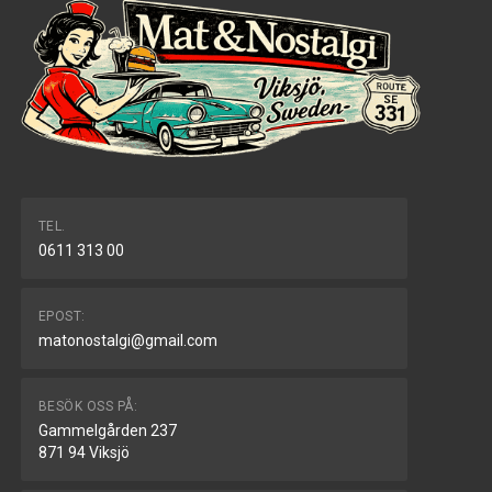
TEL.
0611 313 00
EPOST:
matonostalgi@gmail.com
BESÖK OSS PÅ:
Gammelgården 237
871 94 Viksjö