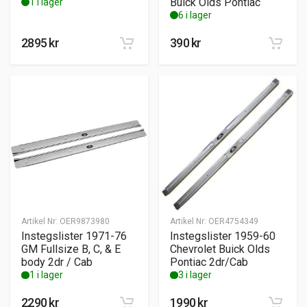
Buick Olds Pontiac
1 i lager
6 i lager
2895
kr
390
kr
Artikel Nr:
OER9873980
Artikel Nr:
OER4754349
Instegslister 1971-76
Instegslister 1959-60
GM Fullsize B, C, & E
Chevrolet Buick Olds
body 2dr / Cab
Pontiac 2dr/Cab
1 i lager
3 i lager
2290
kr
1990
kr