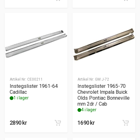
Artikel Nr:
CE00211
Artikel Nr:
GM J-72
Instegslister 1961-64
Instegslister 1965-70
Cadillac
Chevrolet Impala Buick
Olds Pontiac Bonneville
1 i lager
mm 2dr / Cab
4 i lager
2890
kr
1690
kr