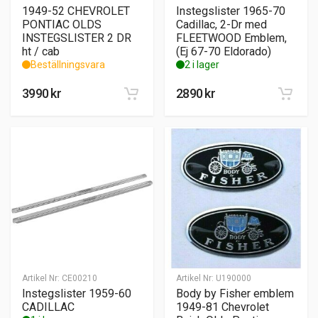
1949-52 CHEVROLET
Instegslister 1965-70
PONTIAC OLDS
Cadillac, 2-Dr med
INSTEGSLISTER 2 DR
FLEETWOOD Emblem,
ht / cab
(Ej 67-70 Eldorado)
Beställningsvara
2 i lager
3990
kr
2890
kr
Artikel Nr:
CE00210
Artikel Nr:
U190000
Instegslister 1959-60
Body by Fisher emblem
CADILLAC
1949-81 Chevrolet