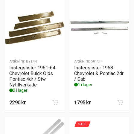
Artikel Nr:
B9144
Artikel Nr:
581SP
Instegslister 1961-64
Instegslister 1958
Chevrolet Buick Olds
Chevrolet & Pontiac 2dr
Pontiac 4dr / Stw
/ Cab
Nytillverkade
1 i lager
2 i lager
2290
kr
1795
kr
SALE