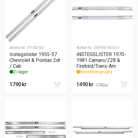
Artikel Nr:
TF100262
Artikel Nr:
OER9819033-4
Instegslister 1955-57
iNSTEGSLISTER 1970-
Chevrolet & Pontiac 2dr
1981 Camaro/Z28 &
/ Cab
Firebird/Trans-Am
2 i lager
Beställningsvara
1790
kr
1490
kr
1790
kr