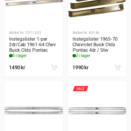
Artikel Nr:
CV11-D01
Artikel Nr:
B9146
Instegslister 1-par
Instegslister 1965-70
2dr/Cab 1961-64 Chev
Chevrolet Buick Olds
Buick Olds Pontiac
Pontiac 4dr / Stw
5 i lager
2 i lager
1490
kr
1990
kr
SALE