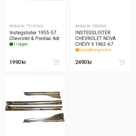
Artikel Nr:
TF100263
Artikel Nr:
CM3000
Instegslister 1955-57
INSTEGSLISTER
Chevrolet & Pontiac 4dr
CHEVROLET NOVA
CHEVY ll 1962-67
1 i lager
Beställningsvara
1990
kr
2490
kr