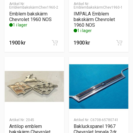
Artikel Nr:
Artikel Nr:
EmblembakskärmChev1960-2
EmblembakskärmChev1960-1
Emblem bakskärm
IMPALA Emblem
Chevrolet 1960 NOS
bakskärm Chevrolet
1960 NOS
1 i lager
1 i lager
1900
kr
1900
kr
Artikel Nr:
2045
Artikel Nr:
C6708-65780741
Antilop emblem
Bakluckspanel 1967
bakskärm Chevrolet
Chevrolet Impala 2dr