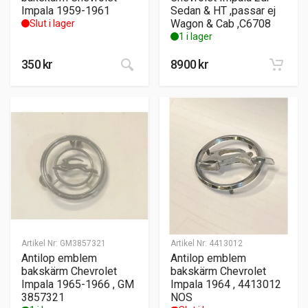
Impala 1959-1961
Sedan & HT ,passar ej
Wagon & Cab ,C6708
Slut i lager
1 i lager
350
kr
8900
kr
Artikel Nr:
GM3857321
Artikel Nr:
4413012
Antilop emblem
Antilop emblem
bakskärm Chevrolet
bakskärm Chevrolet
Impala 1965-1966 , GM
Impala 1964 , 4413012
3857321
NOS