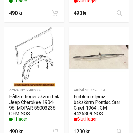
1 i lager
Slut i lager
490
kr
490
kr
Artikel Nr:
55003236
Artikel Nr:
4426809
Hållare höger skärm bak
Emblem stjärna
Jeep Cherokee 1984-
bakskärm Pontiac Star
96, MOPAR 55003236
Chief 1964 , GM
OEM NOS
4426809 NOS
1 i lager
Slut i lager
490
kr
1200
kr