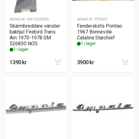
Artikel Nr:
GM 526830G
Artikel Nr:
FPON67
Skärmbreddare vänster
Fenderskirts Pontiac
bakhjul Firebird Trans
1967 Bonneville
Am 1970-1978 GM
Catalina Starchief
526830 NOS
1 i lager
1 i lager
1390
kr
3900
kr