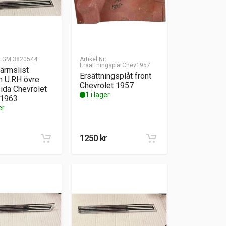
:
GM 3820544
Artikel Nr:
ErsättningsplåtChev1957
ärmslist
Ersättningsplåt front
 U.RH övre
Chevrolet 1957
ida Chevrolet
1 i lager
 1963
er
1250
kr