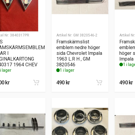
kel Nr:
3840317PR
Artikel Nr:
GM 3820546-2
Artikel Nr
S
Framskärmslist
Framsk
AMSKÄRMSEMBLEM
emblem nedre höger
emblem
AR I
sida Chevrolet Impala
höger s
GINALKARTONG
1963 L.R H , GM
Impala
40317 1964 CHEV
3820546
1 i lag
i lager
1 i lager
00
kr
490
kr
490
kr