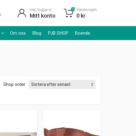
Hej, logga in
Varukorgen
0
Mitt konto
0
kr
Om oss
Blog
PJB SHOP
Boende
Shop order