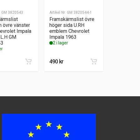
:
GM 3820543
Artikel Nr:
GM 3820544-1
ärmslist
Framskärmslist övre
 övre vänster
höger sida U.RH
evrolet Impala
emblem Chevrolet
.L.H GM
Impala 1963
43
2 i lager
er
490
kr