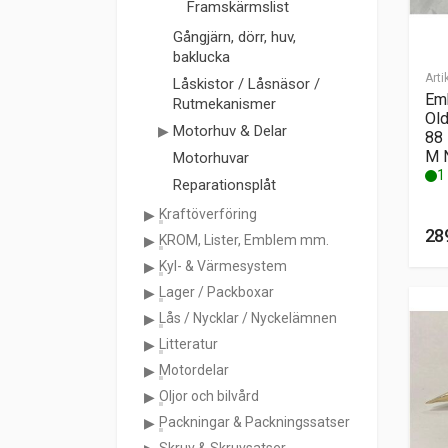
Framskärmslist
Gångjärn, dörr, huv,
baklucka
Arti
Låskistor / Låsnäsor /
Em
Rutmekanismer
Ol
Motorhuv & Delar
88
M 
Motorhuvar
1 
Reparationsplåt
Kraftöverföring
28
KROM, Lister, Emblem mm.
Kyl- & Värmesystem
Lager / Packboxar
Lås / Nycklar / Nyckelämnen
Litteratur
Motordelar
Oljor och bilvård
Packningar & Packningssatser