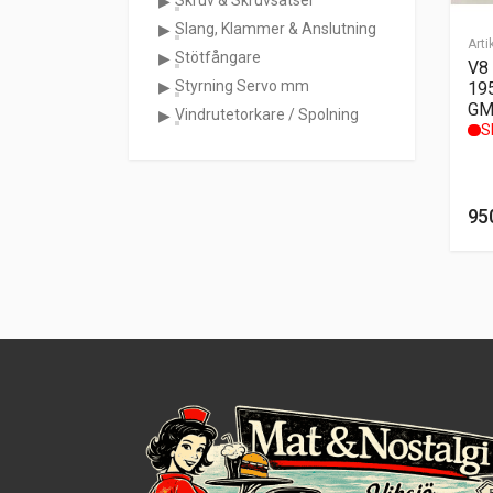
Skruv & Skruvsatser
Slang, Klammer & Anslutning
Arti
Stötfångare
V8
Styrning Servo mm
195
GM
Vindrutetorkare / Spolning
Sl
95