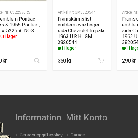
kel Nr:
C522556RS
Artikel Nr:
GM3820544
Artikel Nr
 emblem Pontiac
Framskärmslist
Framsk
5 & 1956 Pontiac ,
emblem övre höger
emblem
 # 522556 NOS
sida Chevrolet Impala
sida Ch
1963 U.R.H , GM
1963 U
ut i lager
3820544
38205
1 i lager
1 i lag
0
kr
350
kr
290
kr
Information
Mitt Konto
Personuppgiftspolicy
Garage