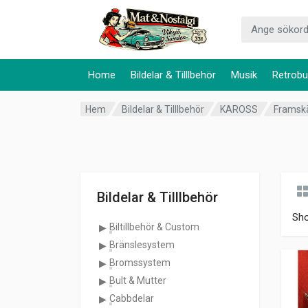
Home
Bildelar & Tilllbehör
Musik
Retrobu
Hem
Bildelar & Tilllbehör
KAROSS
Framsk
Bildelar & Tilllbehör
Sh
Biltillbehör & Custom
Bränslesystem
Bromssystem
Bult & Mutter
Cabbdelar