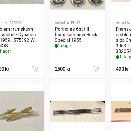
kel Nr:
575392
Artikel Nr:
PH-55
Artikel Nr
blem framskärm
Portholes 6st till
Framsk
dsmobile Dynamic
framskärmarna Buick
emblem
 1959 , 575392 W-
Special 1955
sida Ch
NOS
1963 L
1 i lager
38205
i lager
1 i lag
90
kr
2500
kr
490
kr