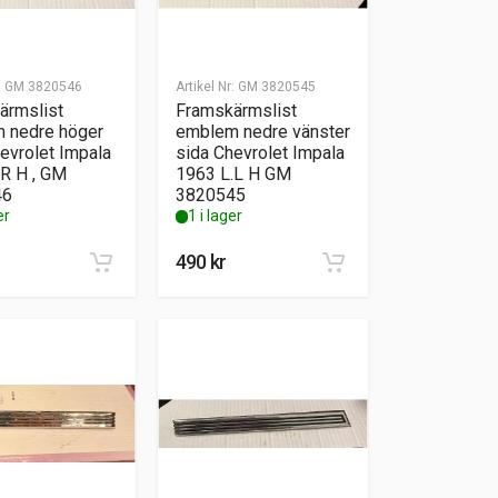
:
GM 3820546
Artikel Nr:
GM 3820545
ärmslist
Framskärmslist
 nedre höger
emblem nedre vänster
evrolet Impala
sida Chevrolet Impala
.R H , GM
1963 L.L H GM
46
3820545
er
1 i lager
490
kr