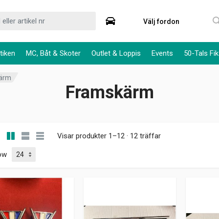
Välj fordon
tiken
MC, Båt & Skoter
Outlet & Loppis
Events
50-Tals Fik
ärm
Framskärm
Visar produkter 1–12 · 12 träffar
ow