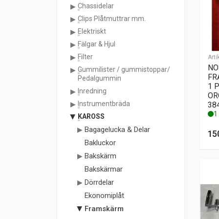
Chassidelar
Clips Plåtmuttrar mm.
Elektriskt
Fälgar & Hjul
Filter
Arti
NO
Gummilister / gummistoppar/
FR
Pedalgummin
1 P
Inredning
OR
Instrumentbräda
38
1 
KAROSS
Bagagelucka & Delar
15
Bakluckor
Bakskärm
Bakskärmar
Dörrdelar
Ekonomiplåt
Framskärm