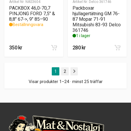
Artikel Nr:
NAS3604
Artikel Nr:
Delco 361746
PACKBOX 46,0-70,7
Packboxar
PINJONG FORD 7,5″ &
hjullagertätning GM 76-
8,8″ 67->, 9″ 85–90
87 Mopar 71-91
Mitsubishi 83-93 Delco
Beställningsvara
361746
1 i lager
350
kr
280
kr
1
2
Nästa
Visar produkter 1–24 · minst 25 träffar