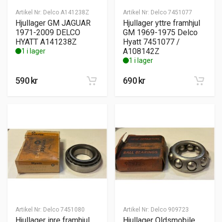
Artikel Nr:
Delco A141238Z
Artikel Nr:
Delco 7451077
Hjullager GM JAGUAR
Hjullager yttre framhjul
1971-2009 DELCO
GM 1969-1975 Delco
HYATT A141238Z
Hyatt 7451077 /
A108142Z
1 i lager
1 i lager
590
kr
690
kr
Artikel Nr:
Delco 7451080
Artikel Nr:
Delco 909723
Hjullager inre framhjul
Hjullager Oldsmobile