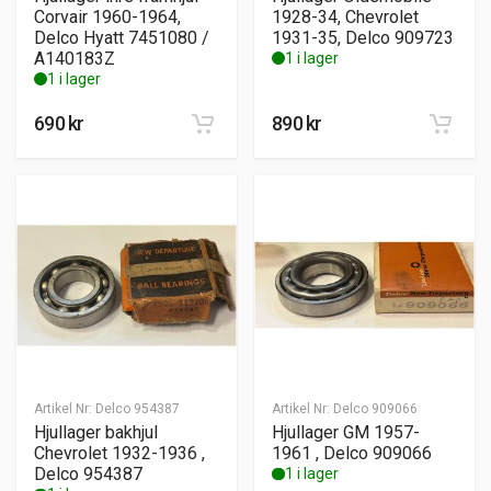
Corvair 1960-1964,
1928-34, Chevrolet
Delco Hyatt 7451080 /
1931-35, Delco 909723
A140183Z
1 i lager
1 i lager
690
kr
890
kr
Artikel Nr:
Delco 954387
Artikel Nr:
Delco 909066
Hjullager bakhjul
Hjullager GM 1957-
Chevrolet 1932-1936 ,
1961 , Delco 909066
Delco 954387
1 i lager