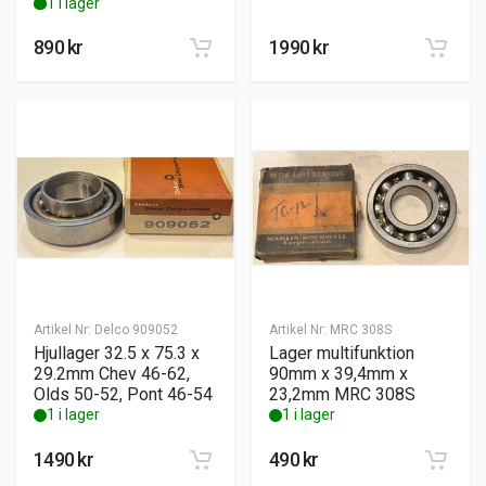
1 i lager
890
kr
1990
kr
Artikel Nr:
Delco 909052
Artikel Nr:
MRC 308S
Hjullager 32.5 x 75.3 x
Lager multifunktion
29.2mm Chev 46-62,
90mm x 39,4mm x
Olds 50-52, Pont 46-54
23,2mm MRC 308S
1 i lager
1 i lager
1490
kr
490
kr