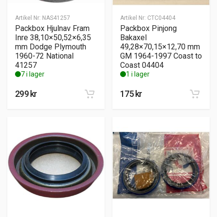
Artikel Nr:
NAS41257
Artikel Nr:
CTC04404
Packbox Hjulnav Fram
Packbox Pinjong
Inre 38,10×50,52×6,35
Bakaxel
mm Dodge Plymouth
49,28×70,15×12,70 mm
1960-72 National
GM 1964-1997 Coast to
41257
Coast 04404
7 i lager
1 i lager
299
kr
175
kr