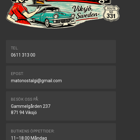
TEL.
0611 313 00
EPOST:
matonostalgi@gmail.com
BESÖK OSS PÅ:
Gammelgården 237
871 94 Viksjö
BUTIKENS ÖPPETTIDER:
11–18.00 Måndag