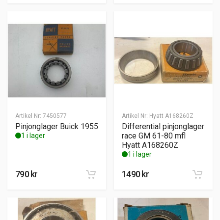
Artikel Nr:
7450577
Artikel Nr:
Hyatt A168260Z
Pinjonglager Buick 1955
Differential pinjonglager
race GM 61-80 mfl
1 i lager
Hyatt A168260Z
1 i lager
790
kr
1490
kr