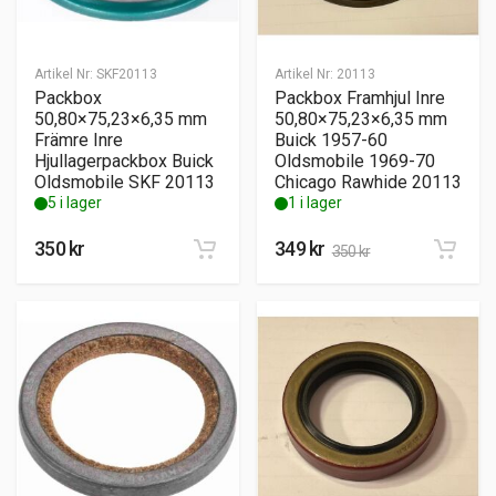
Artikel Nr:
SKF20113
Artikel Nr:
20113
Packbox
Packbox Framhjul Inre
50,80×75,23×6,35 mm
50,80×75,23×6,35 mm
Främre Inre
Buick 1957-60
Hjullagerpackbox Buick
Oldsmobile 1969-70
Oldsmobile SKF 20113
Chicago Rawhide 20113
5 i lager
1 i lager
350
kr
349
kr
350
kr