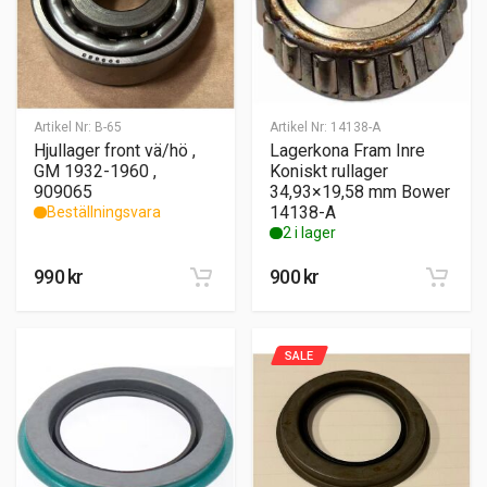
Artikel Nr:
B-65
Artikel Nr:
14138-A
Hjullager front vä/hö ,
Lagerkona Fram Inre
GM 1932-1960 ,
Koniskt rullager
909065
34,93×19,58 mm Bower
14138-A
Beställningsvara
2 i lager
990
kr
900
kr
SALE