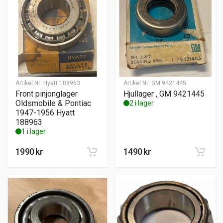
Artikel Nr:
Hyatt 188963
Artikel Nr:
GM 9421445
Front pinjonglager
Hjullager , GM 9421445
Oldsmobile & Pontiac
2 i lager
1947-1956 Hyatt
188963
1 i lager
1990
kr
1490
kr