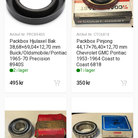
Artikel Nr:
PRC8940S
Artikel Nr:
CTC6818
Packbox Hjulaxel Bak
Packbox Pinjong
38,68×69,04×12,70 mm
44,17×76,40×12,70 mm
Buick/Oldsmobile/Pontiac
Chevrolet GMC Pontiac
1965-70 Precision
1953-1964 Coast to
8940S
Coast 6818
2 i lager
1 i lager
495
kr
350
kr