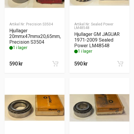
Artikel Nr:
Precision S3504
Artikel Nr:
Sealed Power
LM48548
Hjullager
Hjullager GM JAGUAR
20mmx47mmx20,65mm,
1971-2009 Sealed
Precision S3504
Power LM48548
1 i lager
1 i lager
590
kr
590
kr