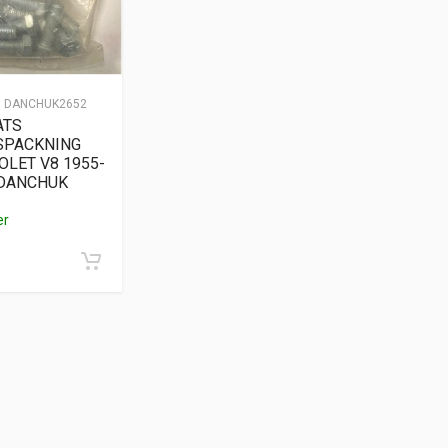
:
DANCHUK2652
ATS
SPACKNING
OLET V8 1955-
 DANCHUK
er