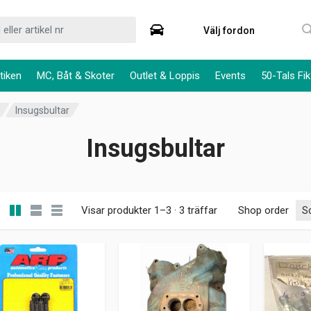
Välj fordon
tiken
MC, Båt & Skoter
Outlet & Loppis
Events
50-Tals Fik
Insugsbultar
Insugsbultar
Visar produkter 1–3 · 3 träffar
Shop order