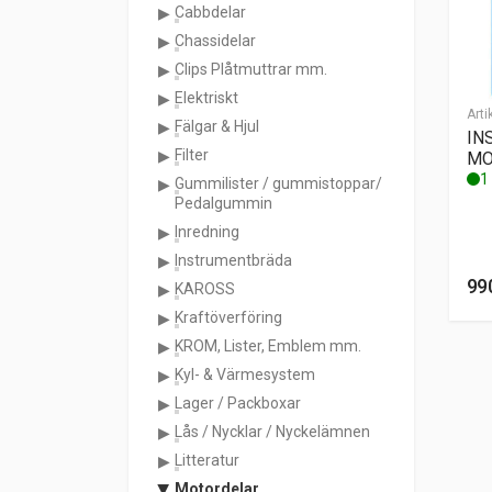
Cabbdelar
Chassidelar
Clips Plåtmuttrar mm.
Elektriskt
Arti
Fälgar & Hjul
IN
Filter
MO
1 
Gummilister / gummistoppar/
Pedalgummin
Inredning
Instrumentbräda
99
KAROSS
Kraftöverföring
KROM, Lister, Emblem mm.
Kyl- & Värmesystem
Lager / Packboxar
Lås / Nycklar / Nyckelämnen
Litteratur
Motordelar