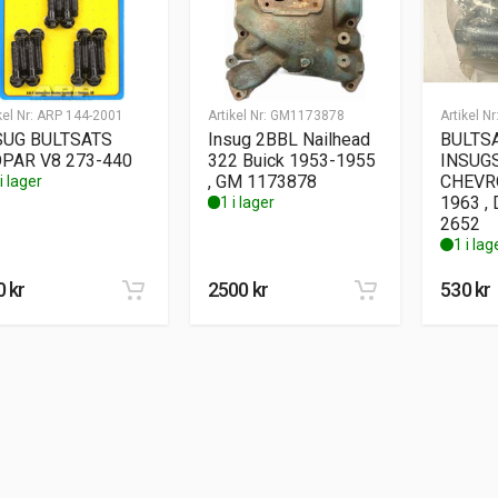
kel Nr:
ARP 144-2001
Artikel Nr:
GM1173878
Artikel Nr
SUG BULTSATS
Insug 2BBL Nailhead
BULTS
PAR V8 273-440
322 Buick 1953-1955
INSUG
, GM 1173878
CHEVR
i lager
1963 ,
1 i lager
2652
1 i lag
0
kr
2500
kr
530
kr