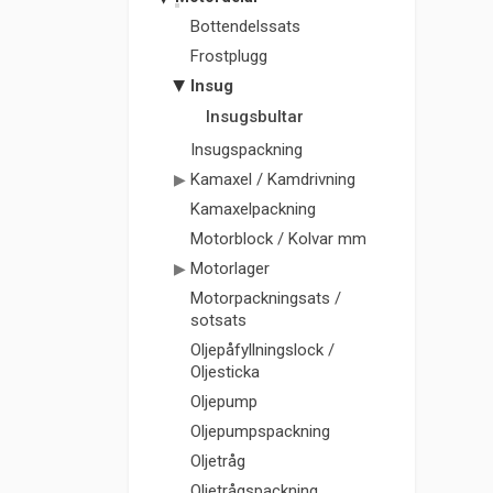
Bottendelssats
Frostplugg
Insug
Insugsbultar
Insugspackning
Kamaxel / Kamdrivning
Kamaxelpackning
Motorblock / Kolvar mm
Motorlager
Motorpackningsats /
sotsats
Oljepåfyllningslock /
Oljesticka
Oljepump
Oljepumpspackning
Oljetråg
Oljetrågspackning