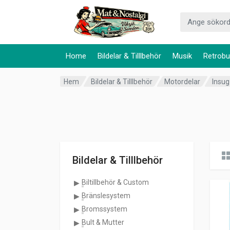
Home
Bildelar & Tilllbehör
Musik
Retrobu
Hem
Bildelar & Tilllbehör
Motordelar
Insug
Bildelar & Tilllbehör
Biltillbehör & Custom
Bränslesystem
Bromssystem
Bult & Mutter