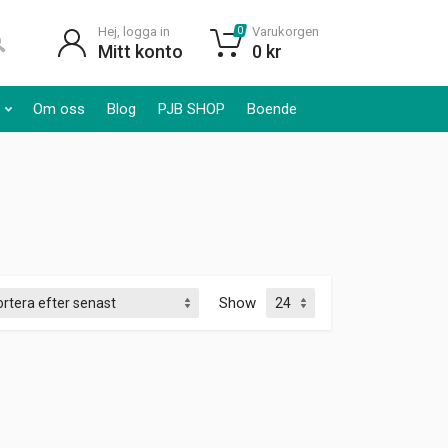
Hej, logga in
Varukorgen
0
Mitt konto
0
kr
Om oss
Blog
PJB SHOP
Boende
Show