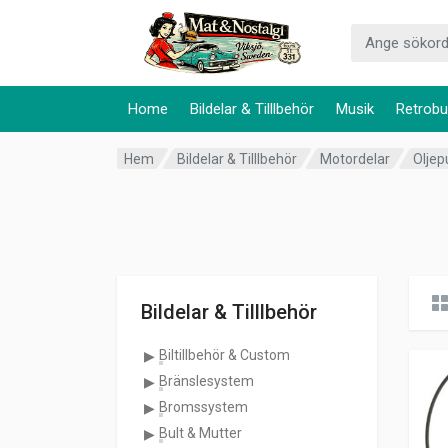
Home
Bildelar & Tilllbehör
Musik
Retrobu
Hem
Bildelar & Tilllbehör
Motordelar
Olje
Bildelar & Tilllbehör
Biltillbehör & Custom
Bränslesystem
Bromssystem
Bult & Mutter