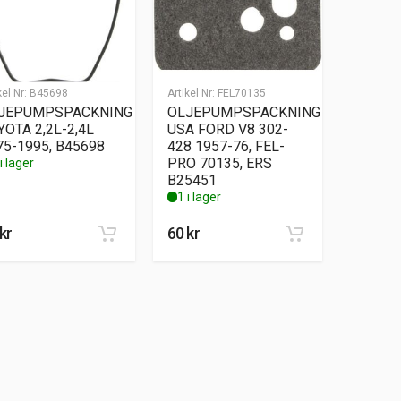
kel Nr:
B45698
Artikel Nr:
FEL70135
JEPUMPSPACKNING
OLJEPUMPSPACKNING
YOTA 2,2L-2,4L
USA FORD V8 302-
75-1995, B45698
428 1957-76, FEL-
PRO 70135, ERS
i lager
B25451
1 i lager
kr
60
kr