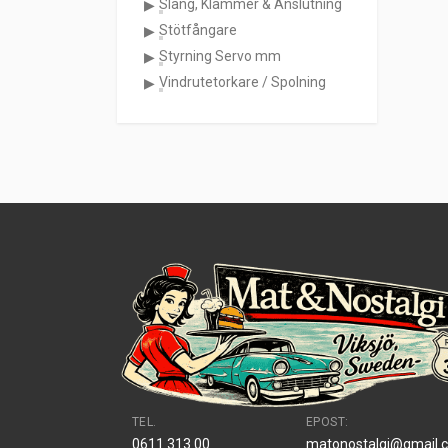
Slang, Klammer & Anslutning
Stötfångare
Styrning Servo mm
Vindrutetorkare / Spolning
TEL.
EPOST:
0611 313 00
matonostalgi@gmail.