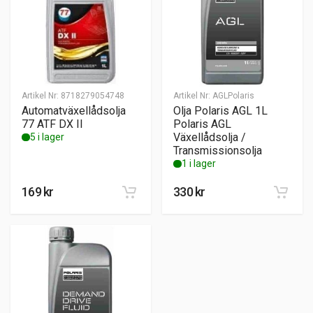
Artikel Nr:
8718279054748
Artikel Nr:
AGLPolaris
Automatväxellådsolja
Olja Polaris AGL 1L
77 ATF DX II
Polaris AGL
Växellådsolja /
5 i lager
Transmissionsolja
1 i lager
169
kr
330
kr