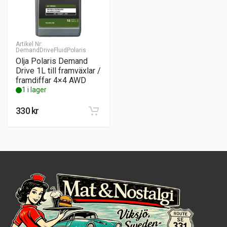
Artikel Nr:
DemandDriveFluidPolaris
Olja Polaris Demand
Drive 1L till framväxlar /
framdiffar 4×4 AWD
1 i lager
330
kr