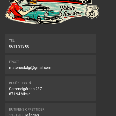
TEL.
0611 313 00
EPOST:
matonostalgi@gmail.com
BESÖK OSS PÅ:
Gammelgården 237
871 94 Viksjö
BUTIKENS ÖPPETTIDER:
11–18.00 Måndag