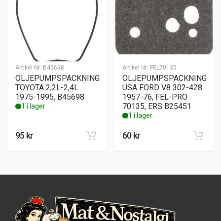
Artikel Nr:
B45698
Artikel Nr:
FEL70135
OLJEPUMPSPACKNING
OLJEPUMPSPACKNING
TOYOTA 2,2L-2,4L
USA FORD V8 302-428
1975-1995, B45698
1957-76, FEL-PRO
70135, ERS B25451
1 i lager
1 i lager
95
kr
60
kr