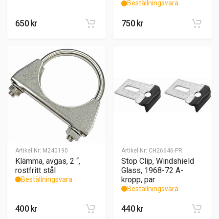
Beställningsvara
650
kr
750
kr
Artikel Nr:
M240190
Artikel Nr:
CH26646-PR
Klämma, avgas, 2 “,
Stop Clip, Windshield
rostfritt stål
Glass, 1968-72 A-
kropp, par
Beställningsvara
Beställningsvara
400
kr
440
kr