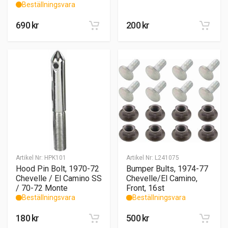
Beställningsvara
690
kr
200
kr
Artikel Nr:
HPK101
Artikel Nr:
L241075
Hood Pin Bolt, 1970-72
Bumper Bults, 1974-77
Chevelle / El Camino SS
Chevelle/El Camino,
/ 70-72 Monte
Front, 16st
Beställningsvara
Beställningsvara
180
kr
500
kr