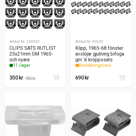
Artikel Nr:
Z68350
Artikel Nr:
R369C
CLIPS SATS RUTLIST
Klipp, 1965-68 fönster
25x21mm GM 1965-
avslöjar gjutning bifoga
och nyare
gm ‘a’ kroppssats
11 i lager
Beställningsvara
350
kr
690
kr
480
kr