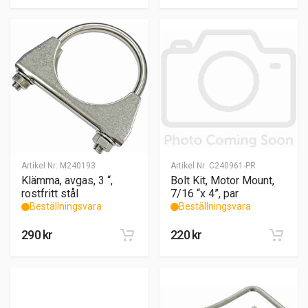
Artikel Nr:
M240193
Artikel Nr:
C240961-PR
Klämma, avgas, 3 “,
Bolt Kit, Motor Mount,
rostfritt stål
7/16 “x 4”, par
Beställningsvara
Beställningsvara
290
kr
220
kr