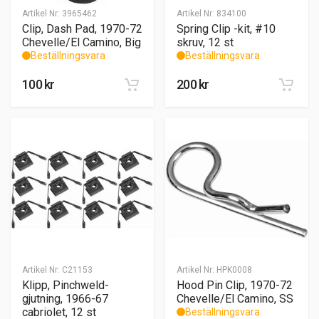
Artikel Nr:
3965462
Artikel Nr:
834100
Clip, Dash Pad, 1970-72
Spring Clip -kit, #10
Chevelle/El Camino, Big
skruv, 12 st
Beställningsvara
Beställningsvara
100
kr
200
kr
Artikel Nr:
C21153
Artikel Nr:
HPK0008
Klipp, Pinchweld-
Hood Pin Clip, 1970-72
gjutning, 1966-67
Chevelle/El Camino, SS
cabriolet, 12 st
Beställningsvara