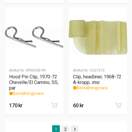
Artikel Nr:
HPK0008-PR
Artikel Nr:
CH27073
Hood Pin Clip, 1970-72
Clip, headliner, 1968-72
Chevelle/El Camino, SS,
A-kropp, stor
par
Beställningsvara
Beställningsvara
170
kr
60
kr
1
2
Nästa