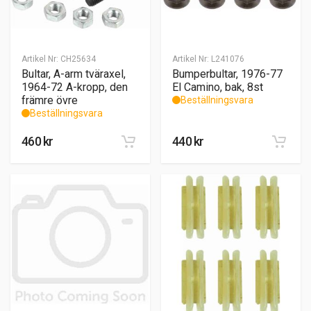
Artikel Nr:
CH25634
Artikel Nr:
L241076
Bultar, A-arm tväraxel,
Bumperbultar, 1976-77
1964-72 A-kropp, den
El Camino, bak, 8st
främre övre
Beställningsvara
Beställningsvara
460
kr
440
kr