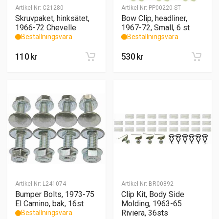
Artikel Nr:
C21280
Artikel Nr:
PP00220-ST
Skruvpaket, hinksätet,
Bow Clip, headliner,
1966-72 Chevelle
1967-72, Small, 6 st
Beställningsvara
Beställningsvara
110
kr
530
kr
Artikel Nr:
L241074
Artikel Nr:
BR00892
Bumper Bolts, 1973-75
Clip Kit, Body Side
El Camino, bak, 16st
Molding, 1963-65
Riviera, 36sts
Beställningsvara