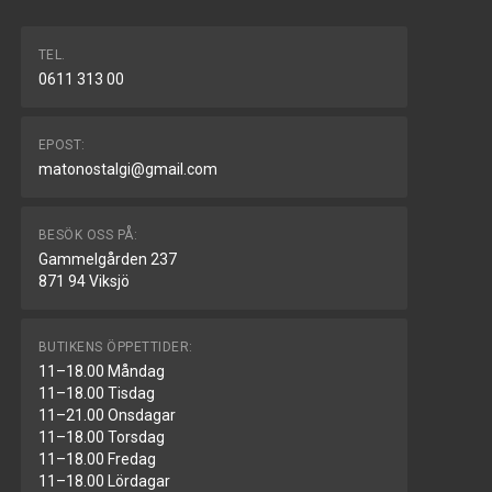
TEL.
0611 313 00
EPOST:
matonostalgi@gmail.com
BESÖK OSS PÅ:
Gammelgården 237
871 94 Viksjö
BUTIKENS ÖPPETTIDER:
11–18.00 Måndag
11–18.00 Tisdag
11–21.00 Onsdagar
11–18.00 Torsdag
11–18.00 Fredag
11–18.00 Lördagar