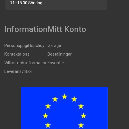
11–18.00 Söndag
Information
Mitt Konto
Personuppgiftspolicy
Garage
Kontakta oss
Beställningar
Villkor och information
Favoriter
Leveransvillkor