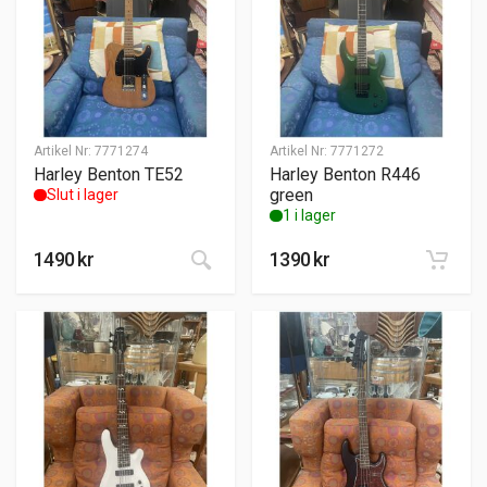
Artikel Nr:
7771274
Artikel Nr:
7771272
Harley Benton TE52
Harley Benton R446
green
Slut i lager
1 i lager
1490
kr
1390
kr