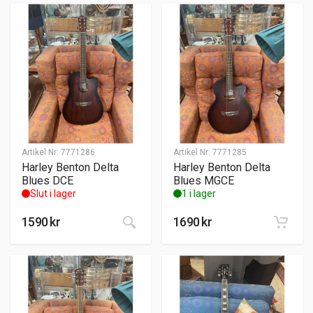
Artikel Nr:
7771286
Artikel Nr:
7771285
Harley Benton Delta
Harley Benton Delta
Blues DCE
Blues MGCE
Slut i lager
1 i lager
1590
kr
1690
kr