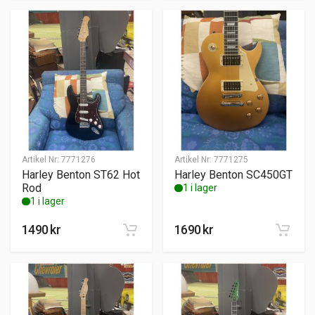
Artikel Nr:
7771276
Artikel Nr:
7771275
Harley Benton ST62 Hot
Harley Benton SC450GT
Rod
1 i lager
1 i lager
1490
kr
1690
kr