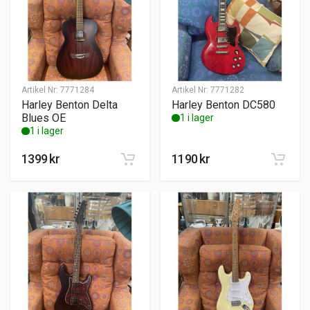
Artikel Nr:
7771284
Artikel Nr:
7771282
Harley Benton Delta
Harley Benton DC580
Blues OE
1 i lager
1 i lager
1399
kr
1190
kr