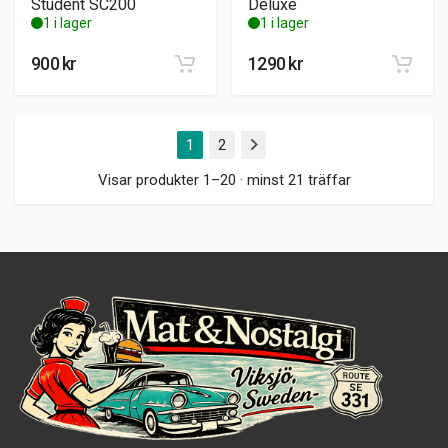
Student SC200
Deluxe
1 i lager
1 i lager
900
kr
1290
kr
1
2
Nästa
Visar produkter 1–20 · minst 21 träffar