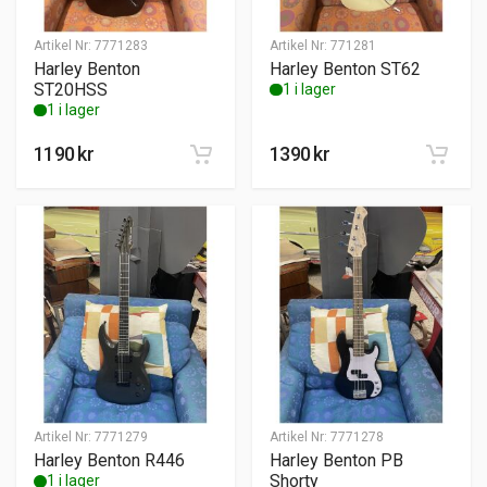
Artikel Nr:
7771283
Artikel Nr:
771281
Harley Benton
Harley Benton ST62
ST20HSS
1 i lager
1 i lager
1190
kr
1390
kr
Artikel Nr:
7771279
Artikel Nr:
7771278
Harley Benton R446
Harley Benton PB
Shorty
1 i lager