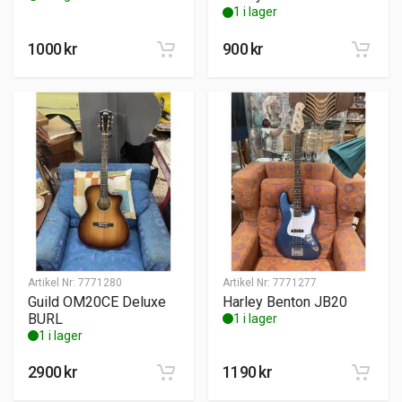
1 i lager
1000
kr
900
kr
Artikel Nr:
7771280
Artikel Nr:
7771277
Guild OM20CE Deluxe
Harley Benton JB20
BURL
1 i lager
1 i lager
2900
kr
1190
kr