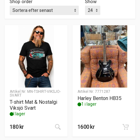
Shop order
Show
Artikel Nr:
MN-TSHIRT-VIKSJO-
Artikel Nr:
7771287
SVART
Harley Benton HB35
T-shirt Mat & Nostalgi
1 i lager
Viksjö Svart
I lager
Den här produkten har flera variante
180
kr
1600
kr