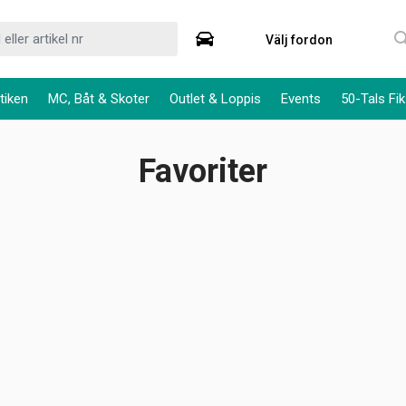
Välj fordon
tiken
MC, Båt & Skoter
Outlet & Loppis
Events
50-Tals Fik
Favoriter