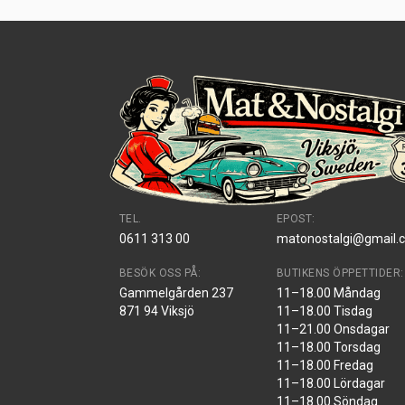
TEL.
EPOST:
0611 313 00
matonostalgi@gmail.
BESÖK OSS PÅ:
BUTIKENS ÖPPETTIDER:
Gammelgården 237
11–18.00 Måndag
871 94 Viksjö
11–18.00 Tisdag
11–21.00 Onsdagar
11–18.00 Torsdag
11–18.00 Fredag
11–18.00 Lördagar
11–18.00 Söndag