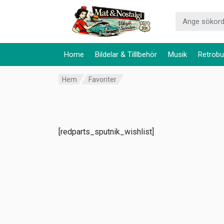
Home
Bildelar & Tilllbehör
Musik
Retrobu
Hem
Favoriter
[redparts_sputnik_wishlist]