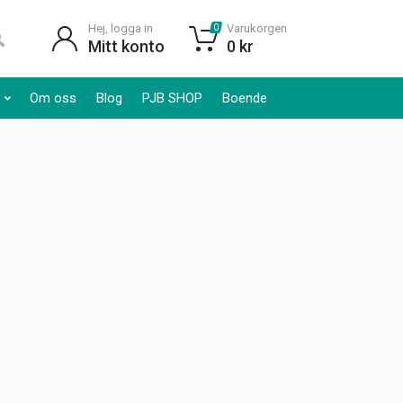
Hej, logga in
Varukorgen
0
Mitt konto
0
kr
Om oss
Blog
PJB SHOP
Boende