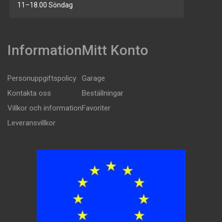
11–18.00 Söndag
Information
Mitt Konto
Personuppgiftspolicy
Garage
Kontakta oss
Beställningar
Villkor och information
Favoriter
Leveransvillkor