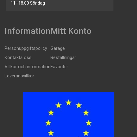
11–18.00 Söndag
Information
Mitt Konto
Personuppgiftspolicy
Garage
Kontakta oss
Beställningar
Villkor och information
Favoriter
Leveransvillkor