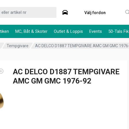
Välj fordon
tiken
MC, Båt & Skoter
Outlet & Loppis
Events
50-Tals Fik
m
Tempgivare
AC DELCO D1887 TEMPGIVARE AMC GM GMC 1976
AC DELCO D1887 TEMPGIVARE
AMC GM GMC 1976-92