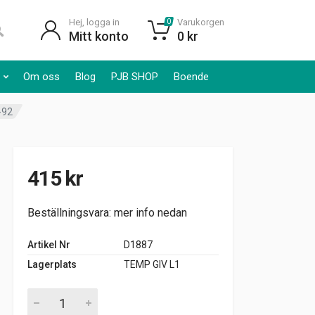
Hej, logga in
Varukorgen
0
Mitt konto
0
kr
Om oss
Blog
PJB SHOP
Boende
-92
415
kr
Beställningsvara: mer info nedan
Artikel Nr
D1887
Lagerplats
TEMP GIV L1
AC DELCO D1887 TEMPGIVARE AMC GM GMC 1976-92 quanti