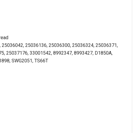
read
5, 25036042, 25036136, 25036300, 25036324, 25036371,
5, 25037176, 33001542, 8992347, 8993427, D1850A,
D1898, SWG2051, TS66T