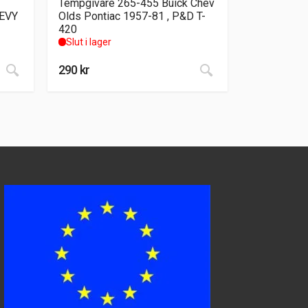
Tempgivare 265-455 Buick Chev
EVY
Olds Pontiac 1957-81 , P&D T-
420
Slut i lager
290
kr