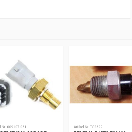
l Nr:
009107-061
Artikel Nr:
TS2622