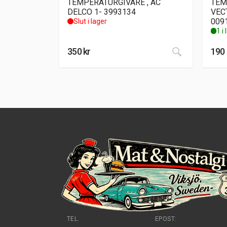
TEMPERATURGIVARE , AC
TEM
DELCO 1- 3993134
VEC
009
Slut i lager
1 i
350
kr
190
TEL.
EPOST: