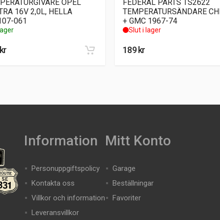
PERATURGIVARE OPEL
FEDERAL PARTS TS2622
TRA 16V 2,0L, HELLA
TEMPERATURSÄNDARE CH
107-061
+ GMC 1967-74
 lager
Slut i lager
kr
189
kr
Information
Mitt Konto
Personuppgiftspolicy
Garage
Kontakta oss
Beställningar
Villkor och information
Favoriter
Leveransvillkor