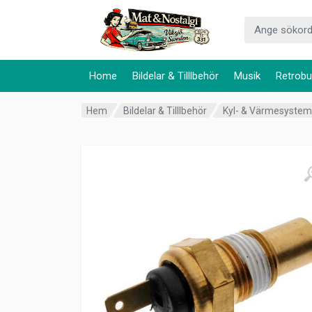
Home
Bildelar & Tilllbehör
Musik
Retrobu
Hem
Bildelar & Tilllbehör
Kyl- & Värmesyste