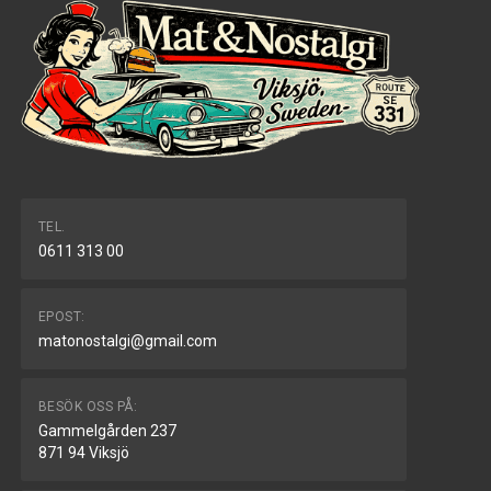
TEL.
0611 313 00
EPOST:
matonostalgi@gmail.com
BESÖK OSS PÅ:
Gammelgården 237
871 94 Viksjö