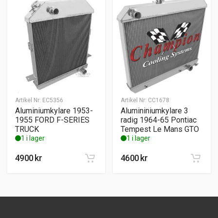
Artikel Nr:
EC5356
Artikel Nr:
CC1678
Aluminiumkylare 1953-
Alumininiumkylare 3
1955 FORD F-SERIES
radig 1964-65 Pontiac
TRUCK
Tempest Le Mans GTO
1 i lager
1 i lager
4900
kr
4600
kr