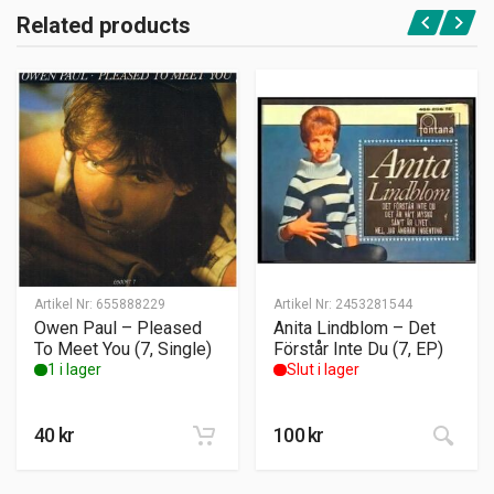
Related products
Artikel Nr:
655888229
Artikel Nr:
2453281544
Owen Paul – Pleased
Anita Lindblom – Det
To Meet You (7, Single)
Förstår Inte Du (7, EP)
1 i lager
Slut i lager
40
kr
100
kr