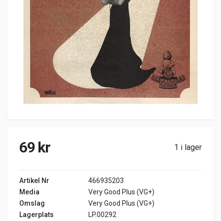
69
kr
1 i lager
Artikel Nr
466935203
Media
Very Good Plus (VG+)
Omslag
Very Good Plus (VG+)
Lagerplats
LP.00292