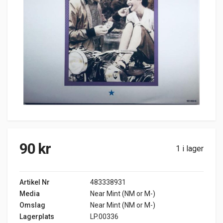
90
kr
1 i lager
Artikel Nr
483338931
Media
Near Mint (NM or M-)
Omslag
Near Mint (NM or M-)
Lagerplats
LP.00336