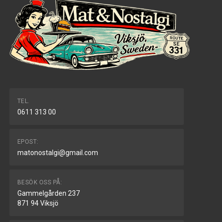
TEL.
0611 313 00
EPOST:
matonostalgi@gmail.com
BESÖK OSS PÅ:
Gammelgården 237
871 94 Viksjö