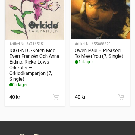
Artikel Nr:
647165151
Artikel Nr:
655888229
IOGT-NTO-Kören Med
Owen Paul – Pleased
Evert Franzén Och Anna
To Meet You (7, Single)
Eiding, Ricke Löws
1 i lager
Orkester –
Orkidékampanjen (7,
Single)
1 i lager
40
kr
40
kr