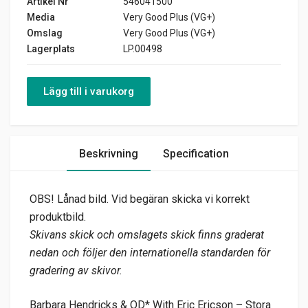
Artikel Nr
546041500
Media
Very Good Plus (VG+)
Omslag
Very Good Plus (VG+)
Lagerplats
LP.00498
Lägg till i varukorg
Beskrivning
Specification
OBS! Lånad bild. Vid begäran skicka vi korrekt
produktbild.
Skivans skick och omslagets skick finns graderat
nedan och följer den internationella standarden för
gradering av skivor.
Barbara Hendricks & OD* With Eric Ericson – Stora