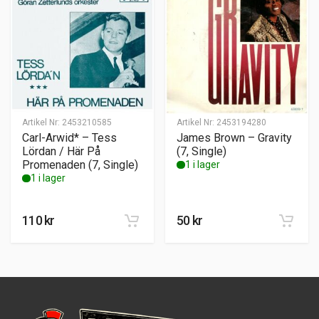
Artikel Nr:
2453210585
Artikel Nr:
2453194280
Carl-Arwid* – Tess
James Brown – Gravity
Lördan / Här På
(7, Single)
Promenaden (7, Single)
1 i lager
1 i lager
110
kr
50
kr