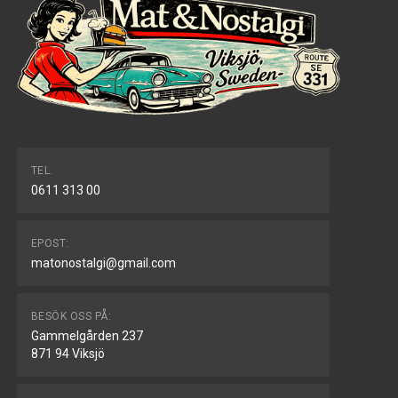
TEL.
0611 313 00
EPOST:
matonostalgi@gmail.com
BESÖK OSS PÅ:
Gammelgården 237
871 94 Viksjö