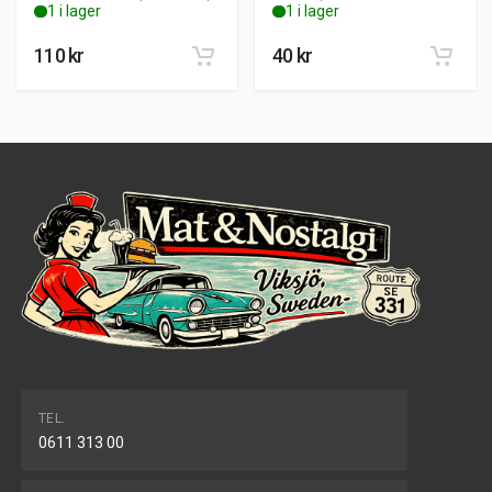
1 i lager
1 i lager
110
kr
40
kr
TEL.
0611 313 00