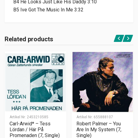
B4 He Looks Just Like His Daddy 3:10
B5 Ive Got The Music In Me 3:32
Related products
Artikel Nr:
2453210585
Artikel Nr:
655888107
Carl-Arwid* – Tess
Robert Palmer – You
Lördan / Här På
Are In My System (7,
Promenaden (7, Single)
Single)