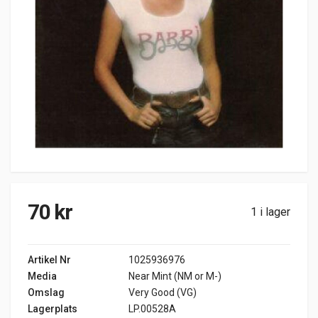
70
kr
1 i lager
Artikel Nr
1025936976
Media
Near Mint (NM or M-)
Omslag
Very Good (VG)
Lagerplats
LP.00528A