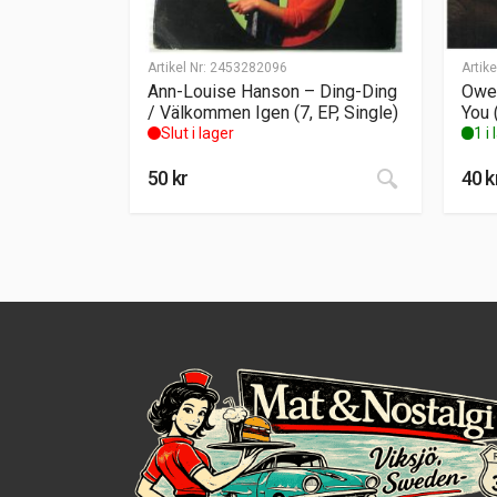
Artikel Nr:
2453282096
Artike
Ann-Louise Hanson – Ding-Ding
Owen
/ Välkommen Igen (7, EP, Single)
You 
Slut i lager
1 i
50
kr
40
k