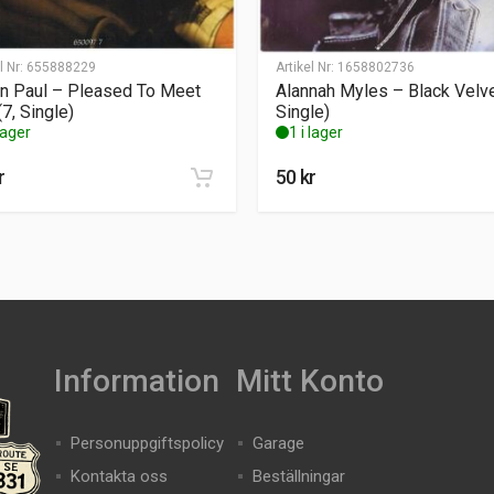
l Nr:
655888229
Artikel Nr:
1658802736
 Paul – Pleased To Meet
Alannah Myles – Black Velve
(7, Single)
Single)
 lager
1 i lager
r
50
kr
Information
Mitt Konto
Personuppgiftspolicy
Garage
Kontakta oss
Beställningar