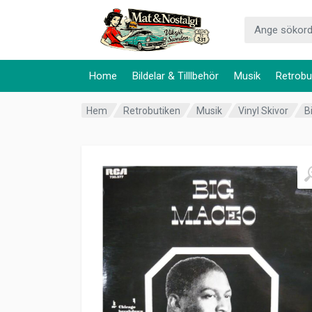
Home
Bildelar & Tilllbehör
Musik
Retrobu
Hem
Retrobutiken
Musik
Vinyl Skivor
B