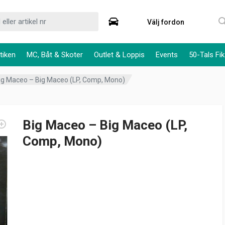
Välj fordon
tiken
MC, Båt & Skoter
Outlet & Loppis
Events
50-Tals Fik
ig Maceo – Big Maceo (LP, Comp, Mono)
Big Maceo – Big Maceo (LP,
Comp, Mono)