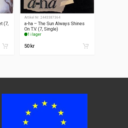
Artikel Nr:
2443387364
t (7,
a-ha – The Sun Always Shines
On T.V. (7, Single)
1 i lager
50
kr