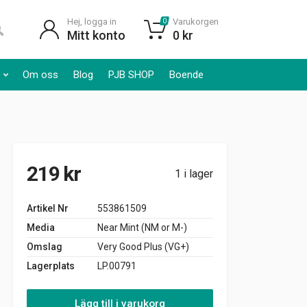
Hej, logga in
Varukorgen
0
Mitt konto
0
kr
Om oss
Blog
PJB SHOP
Boende
219
kr
1 i lager
Artikel Nr
553861509
Media
Near Mint (NM or M-)
Omslag
Very Good Plus (VG+)
Lagerplats
LP.00791
Lägg till i varukorg