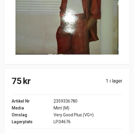
75
kr
1 i lager
Artikel Nr
2359336780
Media
Mint (M)
Omslag
Very Good Plus (VG+)
Lagerplats
LP.04676