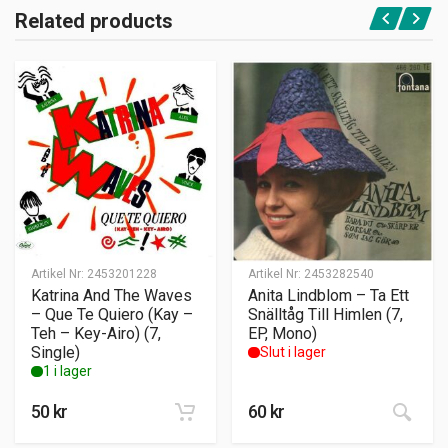
Related products
Artikel Nr:
2453201228
Artikel Nr:
2453282540
Katrina And The Waves
Anita Lindblom – Ta Ett
– Que Te Quiero (Kay –
Snälltåg Till Himlen (7,
Teh – Key-Airo) (7,
EP, Mono)
Single)
Slut i lager
1 i lager
50
kr
60
kr