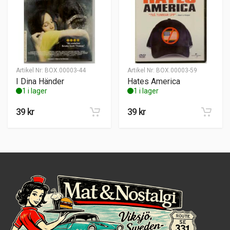
Artikel Nr:
BOX.00003-44
Artikel Nr:
BOX.00003-59
I Dina Händer
Hates America
1 i lager
1 i lager
39
kr
39
kr