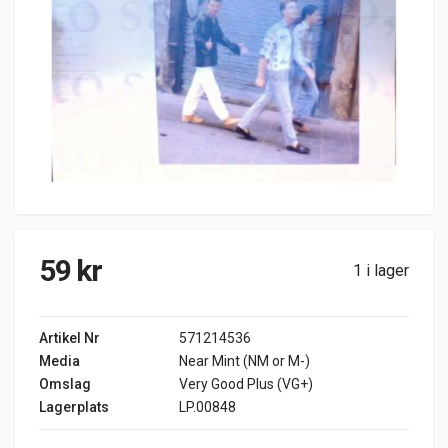
59
kr
1 i lager
Artikel Nr
571214536
Media
Near Mint (NM or M-)
Omslag
Very Good Plus (VG+)
Lagerplats
LP.00848