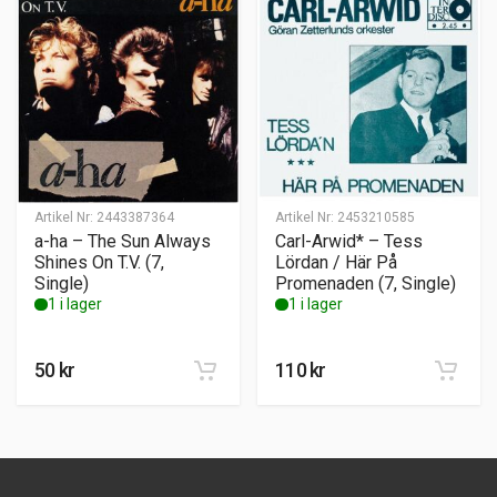
Artikel Nr:
2443387364
Artikel Nr:
2453210585
a-ha – The Sun Always
Carl-Arwid* – Tess
Shines On T.V. (7,
Lördan / Här På
Single)
Promenaden (7, Single)
1 i lager
1 i lager
50
kr
110
kr