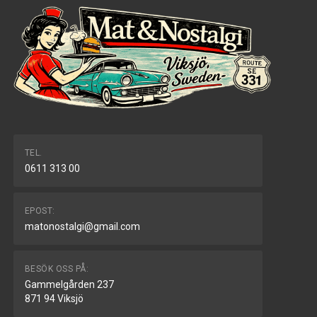
TEL.
0611 313 00
EPOST:
matonostalgi@gmail.com
BESÖK OSS PÅ:
Gammelgården 237
871 94 Viksjö