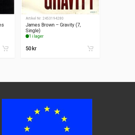
Artikel Nr:
2453194280
es
James Brown – Gravity (7,
Single)
1 i lager
50
kr