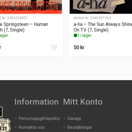
l Nr:
2453234057
Artikel Nr:
2443387364
e Springsteen – Human
a-ha – The Sun Always Shin
h (7, Single)
On T.V. (7, Single)
 lager
1 i lager
r
50
kr
Information
Mitt Konto
Personuppgiftspolicy
Garage
Kontakta oss
Beställningar