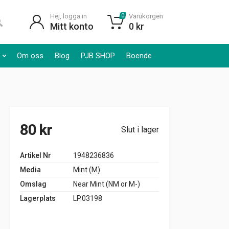
Hej, logga in
Varukorgen
0
Mitt konto
0
kr
Om oss
Blog
PJB SHOP
Boende
80
kr
Slut i lager
Artikel Nr
1948236836
Media
Mint (M)
Omslag
Near Mint (NM or M-)
Lagerplats
LP.03198