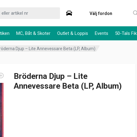
Välj fordon
tiken
MC, Båt & Skoter
Outlet & Loppis
Events
50-Tals Fik
röderna Djup – Lite Annevessare Beta (LP, Album)
Bröderna Djup – Lite
Annevessare Beta (LP, Album)