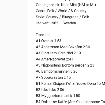
Omslagsskick: Near Mint (NM or M-)
Genre: Folk / World / & Country
Style: Country / Bluegrass / Folk
Utgiven: 1982 – Sweden
Tracklist:
A1 Ovanlär 1:53
A2 Andersson Med Saxofon 2:36
A3 Blott Utav Bara Nåd 2:19
A4 Amerikabrevet 2:41
A5 Någonstans Bortom Bergen 2:23
A6 Barndomsminnen 3:26
A7 Sopekvasten 2:15
B1 Rensa Stråpen (What Youve Done To M
B2 Icko Icko 2:06
B3 Myggbetsromantik 1:50
B4 Dofter Av Kaffe (Are You Lonesome Ton