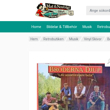
Home
Bildelar & Tilllbehör
Musik
Retrobu
Hem
Retrobutiken
Musik
Vinyl Skivor
B