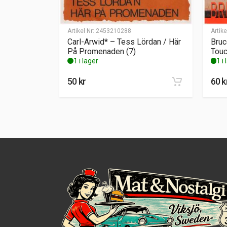
Artikel Nr:
2453210288
Artike
Carl-Arwid* – Tess Lördan / Här
Bruc
På Promenaden (7)
Touc
1 i lager
1 i
50
kr
60
k