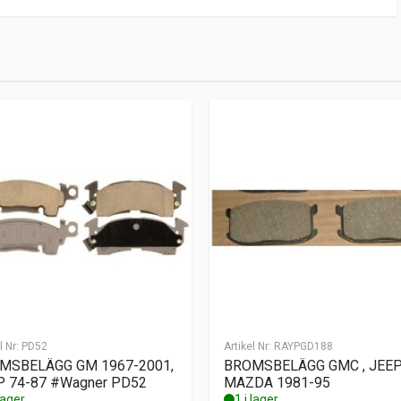
l Nr:
PD52
Artikel Nr:
RAYPGD188
MSBELÄGG GM 1967-2001,
BROMSBELÄGG GMC , JEE
P 74-87 #Wagner PD52
MAZDA 1981-95
 lager
1 i lager