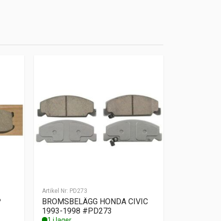
Artikel Nr:
PD273
P
BROMSBELÄGG HONDA CIVIC
1993-1998 #PD273
1 i lager