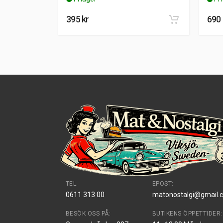
395
kr
690
TEL.
EPOST:
0611 313 00
matonostalgi@gmail.
BESÖK OSS PÅ:
BUTIKENS ÖPPETTIDER: