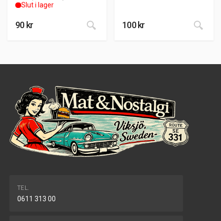
Slut i lager
90
kr
100
kr
TEL.
0611 313 00