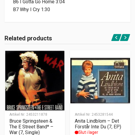
B6 I Gotta Go Home 3:04
B7 Why I Cry 1:30
Related products
Artikel Nr:
2453211878
Artikel Nr:
2453281544
Bruce Springsteen &
Anita Lindblom – Det
The E Street Band* –
Förstår Inte Du (7, EP)
War (7, Single)
Slut i lager