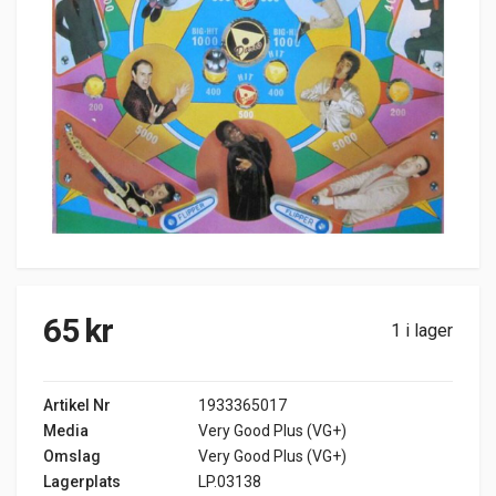
65
kr
1 i lager
Artikel Nr
1933365017
Media
Very Good Plus (VG+)
Omslag
Very Good Plus (VG+)
Lagerplats
LP.03138