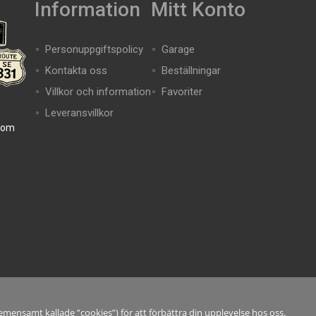
Information
Mitt Konto
Personuppgiftspolicy
Garage
Kontakta oss
Beställningar
Villkor och information
Favoriter
Leveransvillkor
com
mensamt kallade ”cookies”) för att förbättra din upplevelse hos oss.