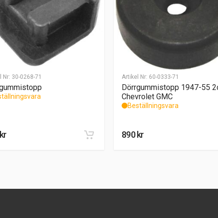
l Nr:
30-0268-71
Artikel Nr:
60-0333-71
rgummistopp
Dörrgummistopp 1947-55 2
Chevrolet GMC
tällningsvara
Beställningsvara
kr
890
kr