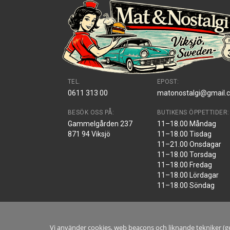
TEL.
EPOST:
0611 313 00
matonostalgi@gmail.
BESÖK OSS PÅ:
BUTIKENS ÖPPETTIDER:
Gammelgården 237
11–18.00 Måndag
871 94 Viksjö
11–18.00 Tisdag
11–21.00 Onsdagar
11–18.00 Torsdag
11–18.00 Fredag
11–18.00 Lördagar
11–18.00 Söndag
Vi använder cookies, web beacons och liknande tekniker (ge