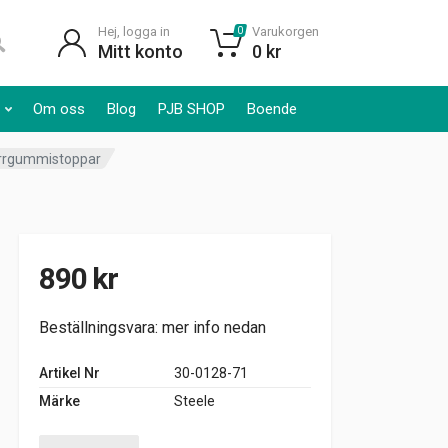
Hej, logga in
Varukorgen
0
Mitt konto
0
kr
Om oss
Blog
PJB SHOP
Boende
rrgummistoppar
890
kr
Beställningsvara: mer info nedan
Artikel Nr
30-0128-71
Märke
Steele
Dörrgummistopp 1935-37 2dr 4dr cab Packard quantity