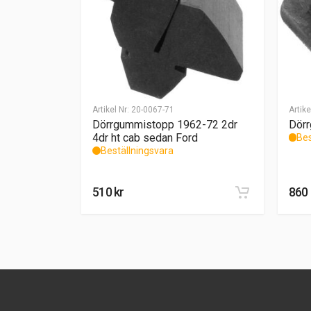
Artikel Nr:
20-0067-71
Artike
Dörrgummistopp 1962-72 2dr
Dör
4dr ht cab sedan Ford
Bes
Beställningsvara
510
kr
860