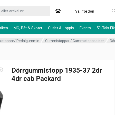
Välj fordon
tiken
MC, Båt & Skoter
Outlet & Loppis
Events
50-Tals Fik
mistoppar/ Pedalgummin
Gummistoppar / Gummistoppsatser
Dö
Dörrgummistopp 1935-37 2dr
4dr cab Packard