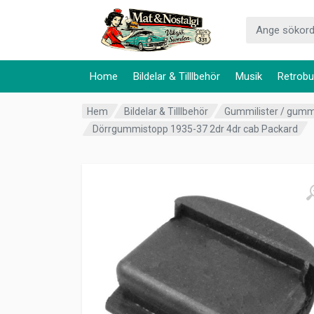
Home
Bildelar & Tilllbehör
Musik
Retrobu
Hem
Bildelar & Tilllbehör
Gummilister / gum
Dörrgummistopp 1935-37 2dr 4dr cab Packard