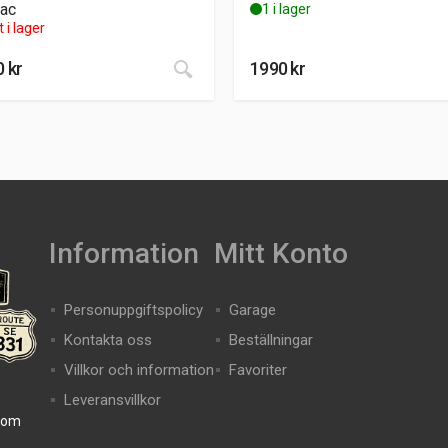
iac
1 i lager
t i lager
0
kr
1990
kr
Information
Mitt Konto
Personuppgiftspolicy
Garage
Kontakta oss
Beställningar
Villkor och information
Favoriter
Leveransvillkor
com