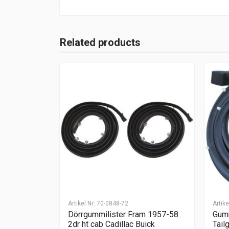
Related products
Artikel Nr:
70-0848-72
Artike
Dörrgummilister Fram 1957-58
Gumm
2dr ht cab Cadillac Buick
Tail