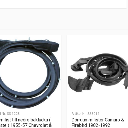
l Nr:
SS-1228
Artikel Nr:
SS3016
ilist till nedre baklucka (
Dörrgummilister Camaro &
gate ) 1955-57 Chevrolet &
Firebird 1982-1992