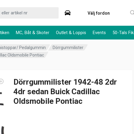
Välj fordon
tiken
MC, Båt & Skoter
Outlet & Loppis
Events
50-Tals Fik
mistoppar/ Pedalgummin
Dörrgummilister
llac Oldsmobile Pontiac
Dörrgummilister 1942-48 2dr
4dr sedan Buick Cadillac
Oldsmobile Pontiac