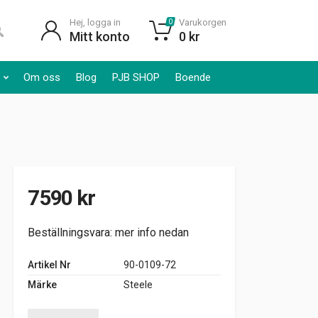
Hej, logga in
Varukorgen
0
Mitt konto
0
kr
Om oss
Blog
PJB SHOP
Boende
7590
kr
Beställningsvara: mer info nedan
Artikel Nr
90-0109-72
Märke
Steele
Dörrgummilister 1942-48 2dr 4dr sedan Buick Cadillac Oldsmob