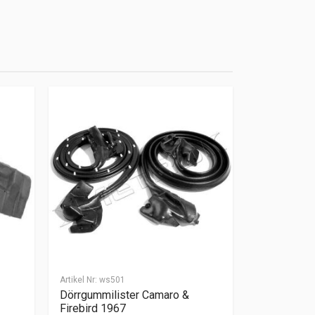
Artikel Nr:
ws501
Dörrgummilister Camaro &
Firebird 1967