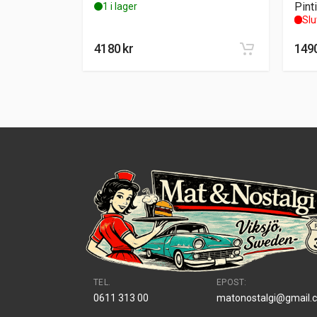
Pint
1 i lager
Slu
4180
kr
149
TEL.
EPOST:
0611 313 00
matonostalgi@gmail.