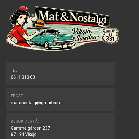
TEL.
0611 313 00
EPOST:
matonostalgi@gmail.com
BESÖK OSS PÅ:
Gammelgården 237
871 94 Viksjö