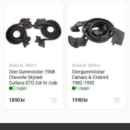
Artikel Nr:
SS5011
Artikel Nr:
SS3016
Dörr Gummilister 1968
Dörrgummilister
Chevelle Skylark
Camaro & Firebird
Cutlass GTO 2dr ht /cab
1982-1992
2 i lager
1 i lager
1890
kr
1990
kr