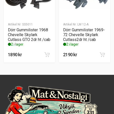
Artikel Nr:
SS5011
Artikel Nr:
LM 12-A
Dörr Gummilister 1968
Dörr Gummilister 1969-
Chevelle Skylark
72 Chevelle Skylark
Cutlass GTO 2dr ht /cab
Cutlass2dr ht /cab
2 i lager
2 i lager
1890
kr
2190
kr