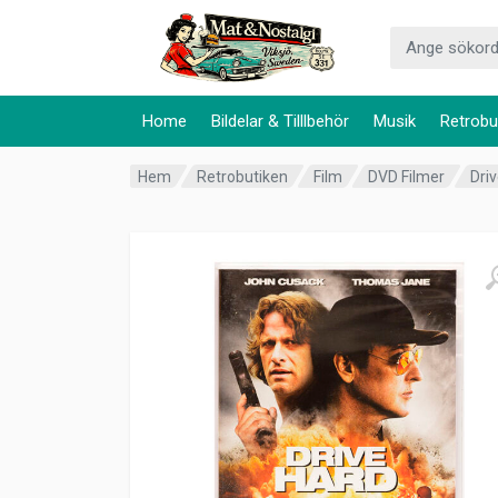
Home
Bildelar & Tilllbehör
Musik
Retrobu
Hem
Retrobutiken
Film
DVD Filmer
Dri