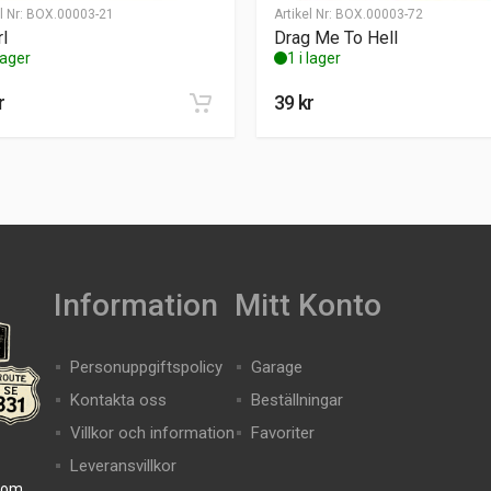
l Nr:
BOX.00003-21
Artikel Nr:
BOX.00003-72
l
Drag Me To Hell
 lager
1 i lager
r
39
kr
Information
Mitt Konto
Personuppgiftspolicy
Garage
Kontakta oss
Beställningar
Villkor och information
Favoriter
Leveransvillkor
com