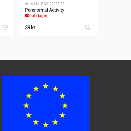
Artikel Nr:
BOX.00003-20
Paranormal Activity
Slut i lager
39
kr