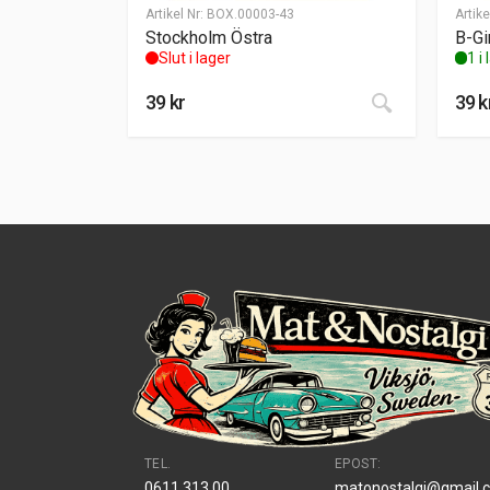
Artikel Nr:
BOX.00003-43
Artike
Stockholm Östra
B-Gir
Slut i lager
1 i
39
kr
39
k
TEL.
EPOST:
0611 313 00
matonostalgi@gmail.