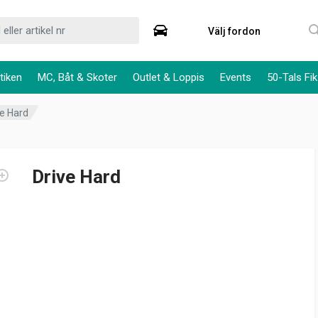
Välj fordon
tiken
MC, Båt & Skoter
Outlet & Loppis
Events
50-Tals Fik
ve Hard
Drive Hard