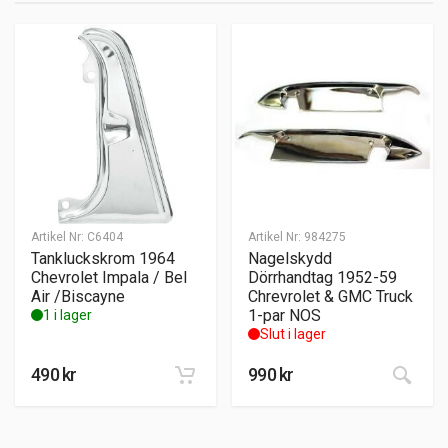
Artikel Nr:
C6404
Artikel Nr:
984275
Tankluckskrom 1964
Nagelskydd
Chevrolet Impala / Bel
Dörrhandtag 1952-59
Air /Biscayne
Chrevrolet & GMC Truck
1-par NOS
1 i lager
Slut i lager
490
kr
990
kr