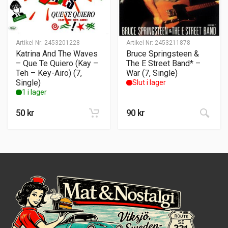
Artikel Nr:
2453201228
Artikel Nr:
2453211878
Katrina And The Waves
Bruce Springsteen &
– Que Te Quiero (Kay –
The E Street Band* –
Teh – Key-Airo) (7,
War (7, Single)
Single)
Slut i lager
1 i lager
50
kr
90
kr