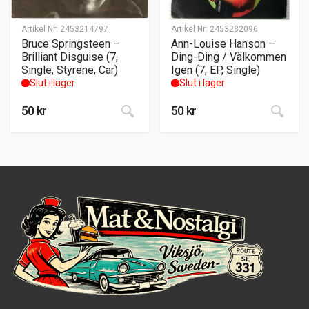
Artikel Nr:
2453214797
Artikel Nr:
2453282096
Bruce Springsteen –
Ann-Louise Hanson –
Brilliant Disguise (7,
Ding-Ding / Välkommen
Single, Styrene, Car)
Igen (7, EP, Single)
Slut i lager
Slut i lager
50
kr
50
kr