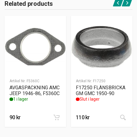
Related products
Artikel Nr:
F5360C
Artikel Nr:
F17250
AVGASPACKNING AMC
F17250 FLÄNSBRICKA
JEEP 1946-86, F5360C
GM GMC 1950-90
1 i lager
Slut i lager
90
kr
110
kr