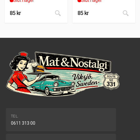
Slut i lager
Slut i lager
85
kr
85
kr
TEL.
0611 313 00