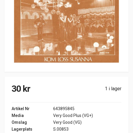
30
kr
1 i lager
Artikel Nr
643895845
Media
Very Good Plus (VG+)
Omslag
Very Good (VG)
Lagerplats
S.00853