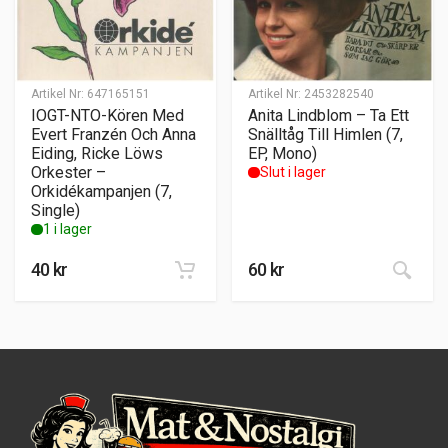
Artikel Nr:
647165151
Artikel Nr:
2453282540
IOGT-NTO-Kören Med
Anita Lindblom – Ta Ett
Evert Franzén Och Anna
Snälltåg Till Himlen (7,
Eiding, Ricke Löws
EP, Mono)
Orkester –
Slut i lager
Orkidékampanjen (7,
Single)
1 i lager
40
kr
60
kr