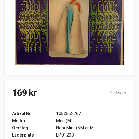
169
kr
1 i lager
Artikel Nr
1053552267
Media
Mint (M)
Omslag
Near Mint (NM or M-)
Lagerplats
LP.01203