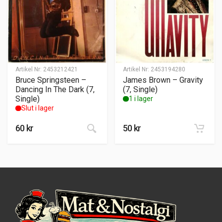
Artikel Nr:
2453212421
Artikel Nr:
2453194280
Bruce Springsteen –
James Brown – Gravity
Dancing In The Dark (7,
(7, Single)
Single)
1 i lager
Slut i lager
60
kr
50
kr