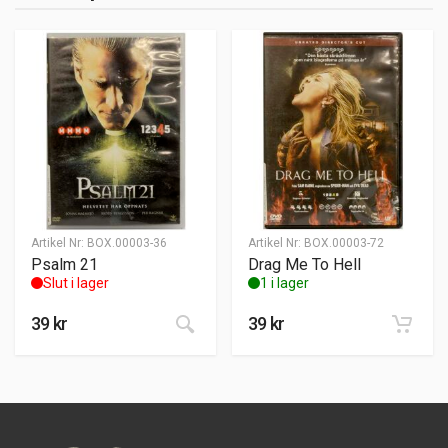
Artikel Nr:
BOX.00003-36
Artikel Nr:
BOX.00003-72
Psalm 21
Drag Me To Hell
Slut i lager
1 i lager
39
kr
39
kr