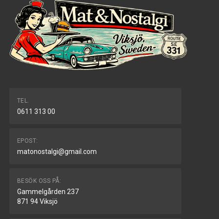
TEL.
0611 313 00
EPOST:
matonostalgi@gmail.com
BESÖK OSS PÅ:
Gammelgården 237
871 94 Viksjö