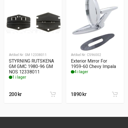
Artikel Nr:
GM 12338011
Artikel Nr:
C596002
STYRNING RUTSKENA
Exterior Mirror For
GM GMC 1980-96 GM
1959-60 Chevy Impala
NOS 12338011
4 i lager
1 i lager
200
kr
1890
kr