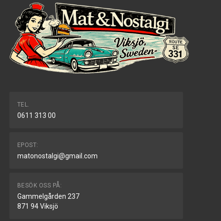
TEL.
0611 313 00
EPOST:
matonostalgi@gmail.com
BESÖK OSS PÅ:
Gammelgården 237
871 94 Viksjö